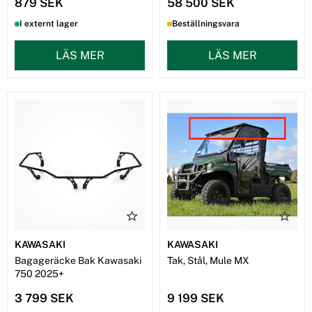
879 SEK
58 500 SEK
I externt lager
Beställningsvara
LÄS MER
LÄS MER
KAWASAKI
KAWASAKI
Bagageräcke Bak Kawasaki
Tak, Stål, Mule MX
750 2025+
3 799 SEK
9 199 SEK