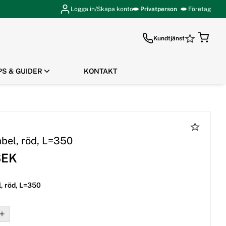
Logga in/Skapa konto
Privatperson
Företag
Kundtjänst
PS & GUIDER
KONTAKT
GÅ TILL KASSAN
bel, röd, L=350
SEK
, röd, L=350