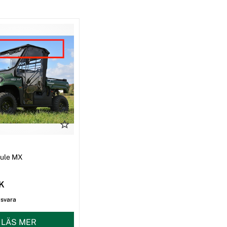
I
Mule MX
EK
gsvara
LÄS MER