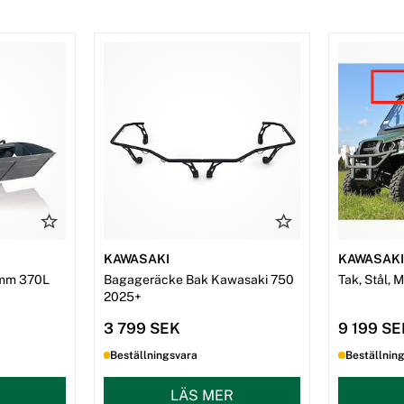
KAWASAKI
KAWASAK
mm 370L
Bagageräcke Bak Kawasaki 750
Tak, Stål, 
2025+
3 799 SEK
9 199 S
Beställningsvara
Beställnin
LÄS MER