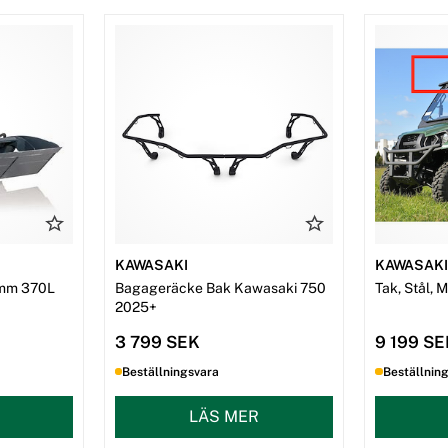
KAWASAKI
KAWASAK
mm 370L
Bagageräcke Bak Kawasaki 750
Tak, Stål, 
2025+
3 799 SEK
9 199 S
Beställningsvara
Beställnin
LÄS MER