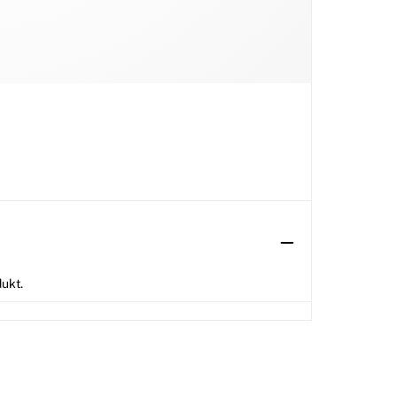
dukt.