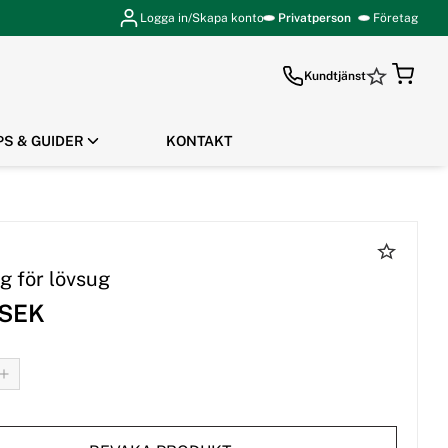
Logga in/Skapa konto
Privatperson
Företag
Kundtjänst
PS & GUIDER
KONTAKT
GÅ TILL KASSAN
g för lövsug
 SEK