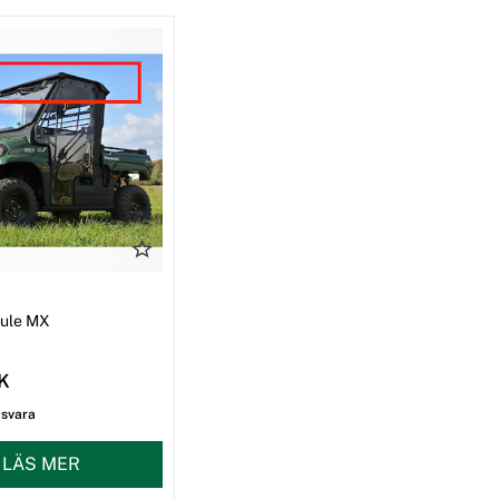
I
Mule MX
EK
gsvara
LÄS MER