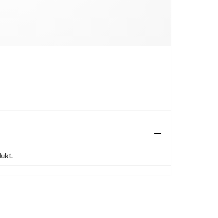
dukt.