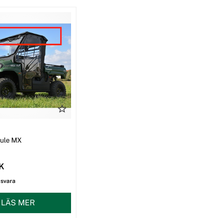
I
Mule MX
EK
gsvara
LÄS MER