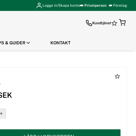
Logga in/Skapa konto
Privatperson
Företag
Kundtjänst
PS & GUIDER
KONTAKT
GÅ TILL KASSAN
r
 SEK