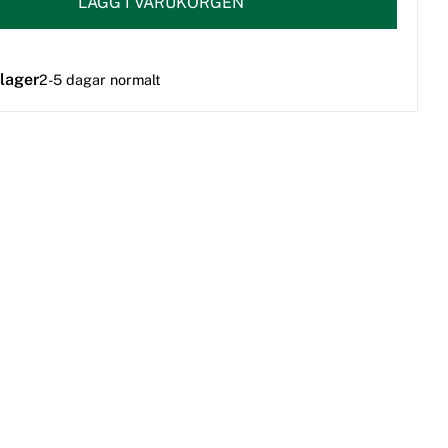
LÄGG I VARUKORGEN
 lager
2-5 dagar normalt