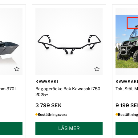
KAWASAKI
KAWASAK
mm 370L
Bagageräcke Bak Kawasaki 750
Tak, Stål, 
2025+
3 799 SEK
9 199 S
Beställningsvara
Beställnin
LÄS MER