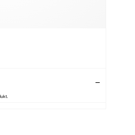
dukt.