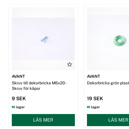
AVANT
AVANT
Skruv till dekorbricka M6x20 -
Dekorbricka grön plast 
Skruv för kåpor
9 SEK
19 SEK
I lager
I lager
LÄS MER
LÄS MER