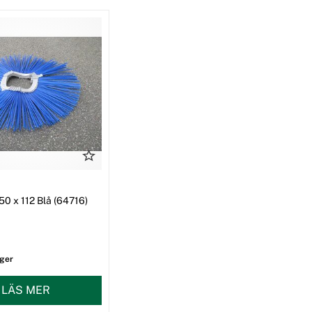
50 x 112 Blå (64716)
ager
LÄS MER