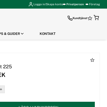
Logga in/Skapa konto
Privatperson
Företag
Kundtjänst
PS & GUIDER
KONTAKT
GÅ TILL KASSAN
ft 225
EK