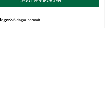
LÄGG I VARUKORGEN
 lager
2-5 dagar normalt