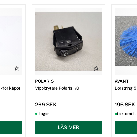
POLARIS
AVANT
- för kåpor
Vippbrytare Polaris 1/0
Borstring 5
269 SEK
195 SEK
I lager
I externt l
LÄS MER