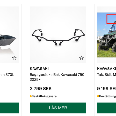
KAWASAKI
KAWASAK
mm 370L
Bagageräcke Bak Kawasaki 750
Tak, Stål, 
2025+
3 799 SEK
9 199 S
Beställningsvara
Beställnin
LÄS MER