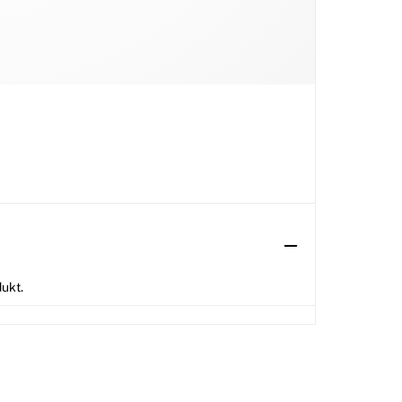
dukt.