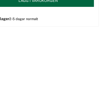
LÄGG I VARUKORGEN
 lager
2-5 dagar normalt