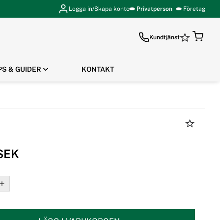
Logga in/Skapa konto
Privatperson
Företag
Kundtjänst
PS & GUIDER
KONTAKT
GÅ TILL KASSAN
 SEK