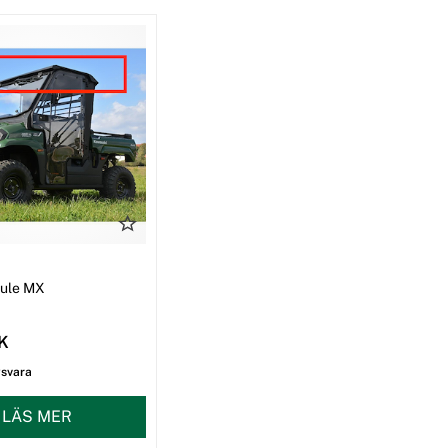
I
Mule MX
EK
gsvara
LÄS MER