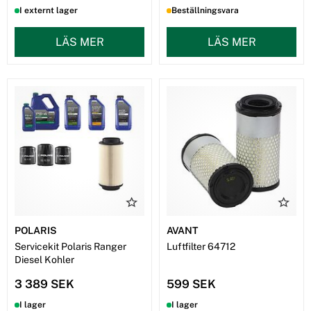
I externt lager
Beställningsvara
LÄS MER
LÄS MER
POLARIS
AVANT
Servicekit Polaris Ranger
Luftfilter 64712
Diesel Kohler
3 389 SEK
599 SEK
I lager
I lager