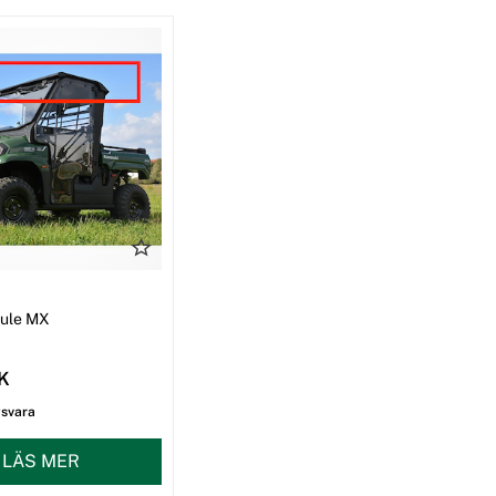
I
Mule MX
EK
gsvara
LÄS MER