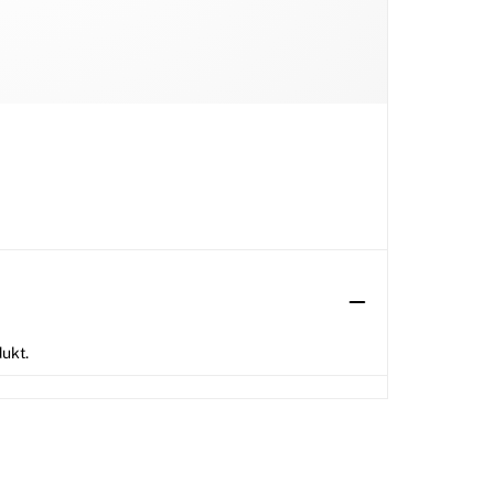
dukt.