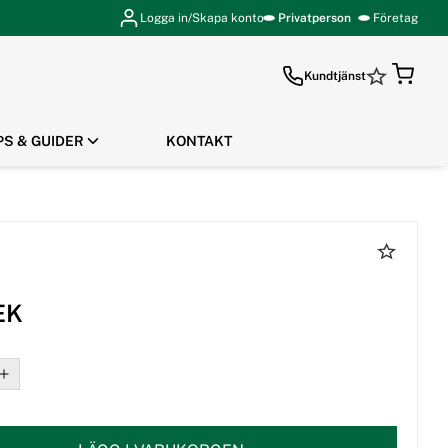
Logga in/Skapa konto
Privatperson
Företag
Kundtjänst
PS & GUIDER
KONTAKT
GÅ TILL KASSAN
EK