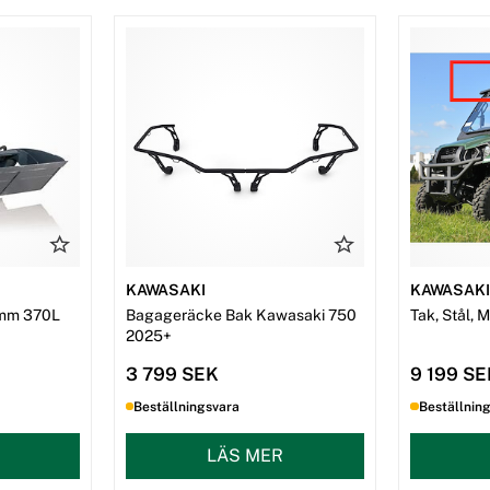
KAWASAKI
KAWASAK
mm 370L
Bagageräcke Bak Kawasaki 750
Tak, Stål, 
2025+
3 799 SEK
9 199 S
Beställningsvara
Beställnin
LÄS MER