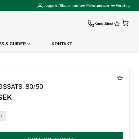
Logga in/Skapa konto
Privatperson
Företag
Kundtjänst
PS & GUIDER
KONTAKT
GÅ TILL KASSAN
GSSATS, 80/50
 SEK