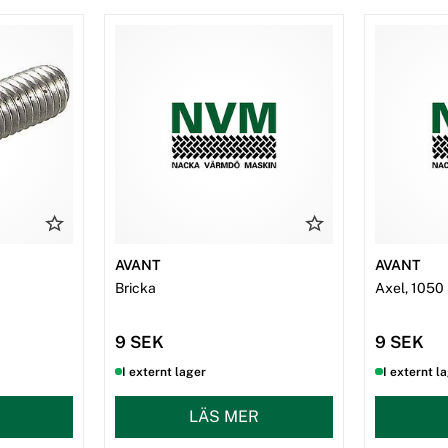
AVANT
AVANT
Bricka
Axel, 105
9 SEK
9 SEK
I externt lager
I externt l
LÄS MER