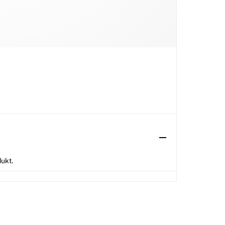
dukt.