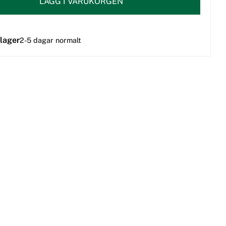
LÄGG I VARUKORGEN
 lager
2-5 dagar normalt