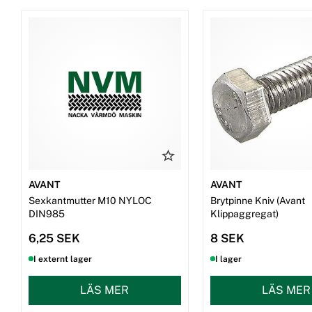
AVANT
AVANT
Sexkantmutter M10 NYLOC
Brytpinne Kniv (Avant
DIN985
Klippaggregat)
6,25 SEK
8 SEK
I externt lager
I lager
LÄS MER
LÄS MER