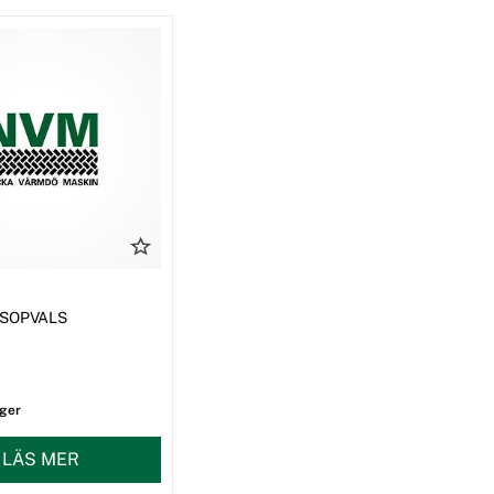
0 SOPVALS
ager
LÄS MER