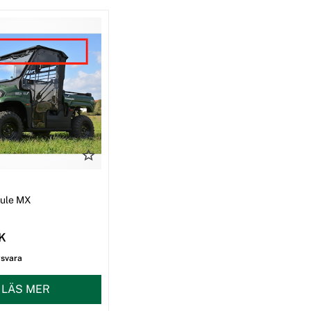
I
Mule MX
EK
gsvara
LÄS MER