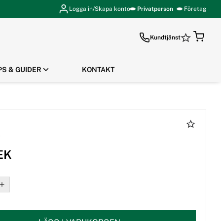
Logga in/Skapa konto
Privatperson
Företag
Kundtjänst
PS & GUIDER
KONTAKT
GÅ TILL KASSAN
y
EK