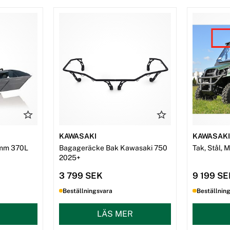
KAWASAKI
KAWASAK
mm 370L
Bagageräcke Bak Kawasaki 750
Tak, Stål, 
2025+
3 799 SEK
9 199 S
Beställningsvara
Beställnin
LÄS MER