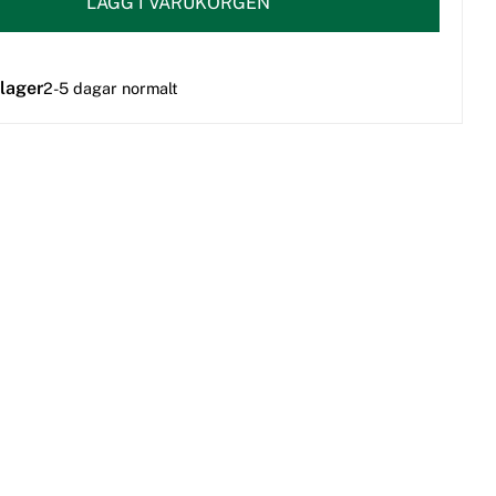
LÄGG I VARUKORGEN
 lager
2-5 dagar normalt