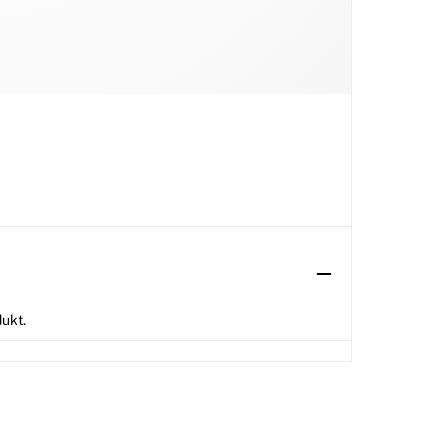
dukt.