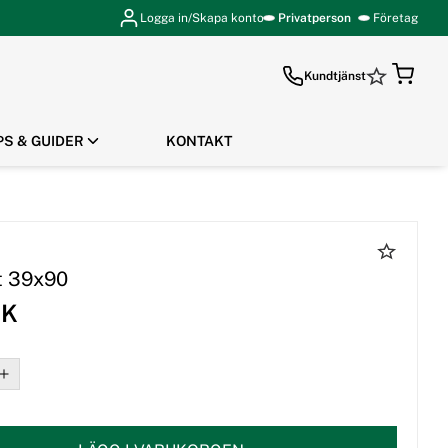
Logga in/Skapa konto
Privatperson
Företag
Kundtjänst
PS & GUIDER
KONTAKT
GÅ TILL KASSAN
t 39x90
EK