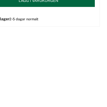
LÄGG I VARUKORGEN
 lager
2-5 dagar normalt