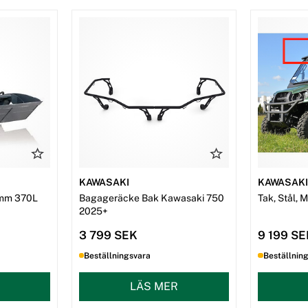
KAWASAKI
KAWASAK
mm 370L
Bagageräcke Bak Kawasaki 750
Tak, Stål, 
2025+
3 799 SEK
9 199 S
Beställningsvara
Beställnin
LÄS MER