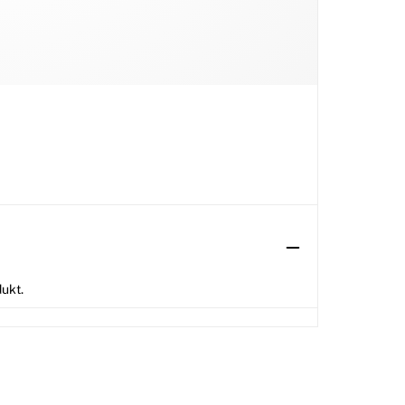
dukt.