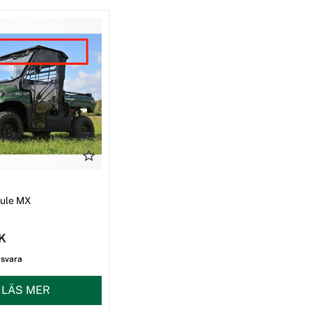
I
Mule MX
EK
gsvara
LÄS MER