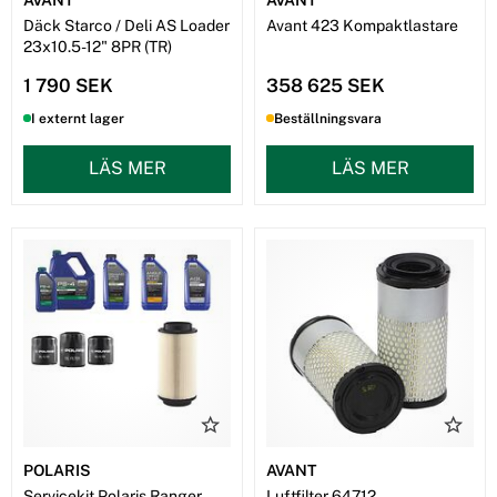
Däck Starco / Deli AS Loader
Avant 423 Kompaktlastare
23x10.5-12" 8PR (TR)
1 790 SEK
358 625 SEK
I externt lager
Beställningsvara
LÄS MER
LÄS MER
POLARIS
AVANT
Servicekit Polaris Ranger
Luftfilter 64712