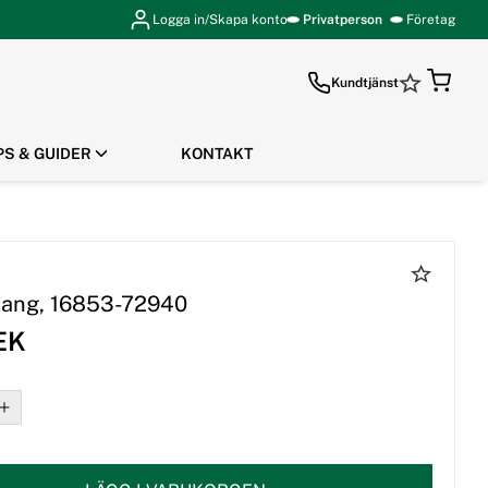
Logga in/Skapa konto
Privatperson
Företag
Kundtjänst
PS & GUIDER
KONTAKT
GÅ TILL KASSAN
lang, 16853-72940
EK