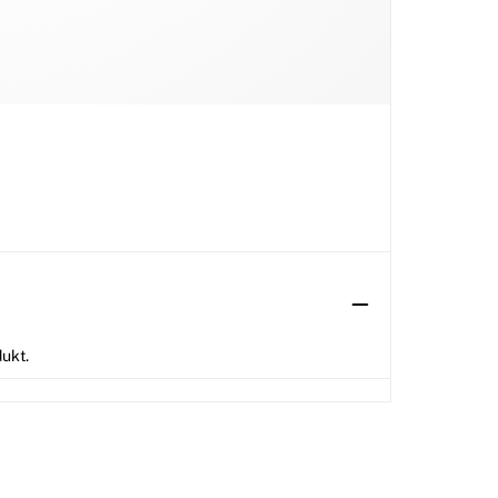
dukt.