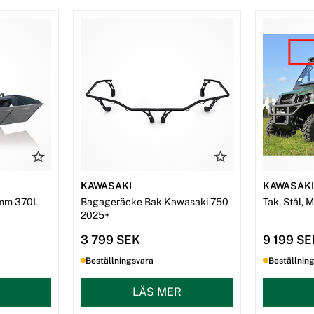
KAWASAKI
KAWASAK
mm 370L
Bagageräcke Bak Kawasaki 750
Tak, Stål, 
2025+
3 799 SEK
9 199 S
Beställningsvara
Beställnin
LÄS MER