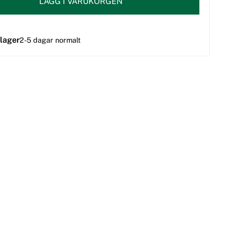
LÄGG I VARUKORGEN
 lager
2-5 dagar normalt