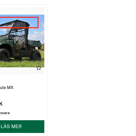
I
Mule MX
EK
gsvara
LÄS MER