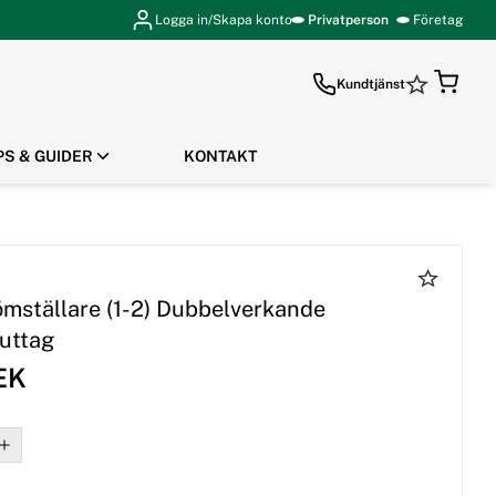
Logga in/Skapa konto
Privatperson
Företag
Kundtjänst
PS & GUIDER
KONTAKT
GÅ TILL KASSAN
ömställare (1-2) Dubbelverkande
uttag
EK