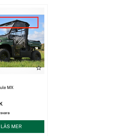
I
Mule MX
EK
gsvara
LÄS MER