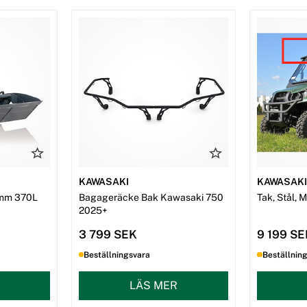
KAWASAKI
KAWASAK
mm 370L
Bagageräcke Bak Kawasaki 750
Tak, Stål, 
2025+
3 799 SEK
9 199 S
Beställningsvara
Beställnin
LÄS MER