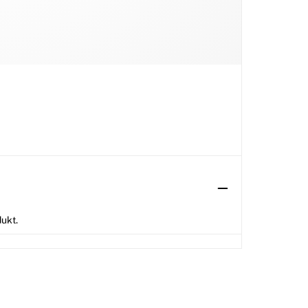
dukt.