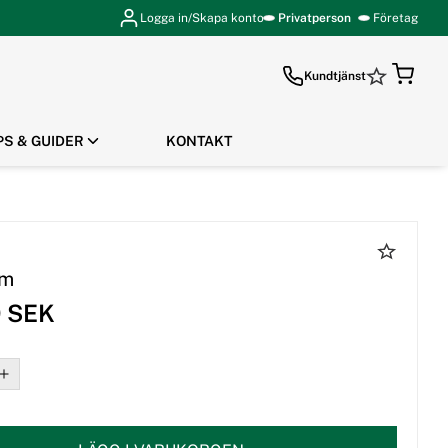
Logga in/Skapa konto
Privatperson
Företag
Kundtjänst
PS & GUIDER
KONTAKT
GÅ TILL KASSAN
om
9 SEK