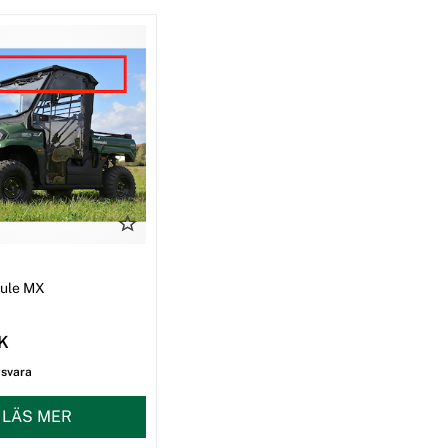
I
Mule MX
EK
gsvara
LÄS MER