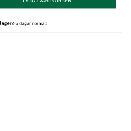
LÄGG I VARUKORGEN
 lager
2-5 dagar normalt