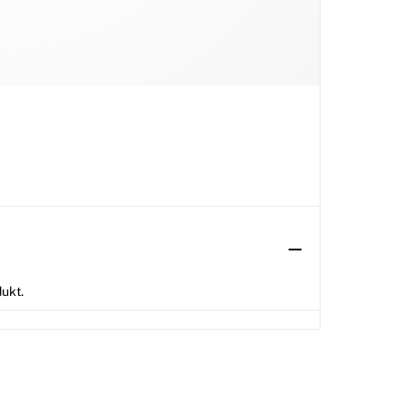
dukt.