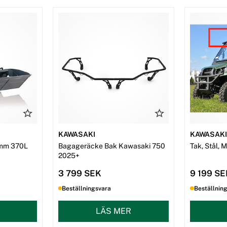
KAWASAKI
KAWASAK
mm 370L
Bagageräcke Bak Kawasaki 750
Tak, Stål, 
2025+
3 799 SEK
9 199 S
Beställningsvara
Beställnin
LÄS MER