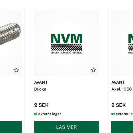
AVANT
AVANT
Bricka
Axel, 105
9 SEK
9 SEK
I externt lager
I externt l
LÄS MER