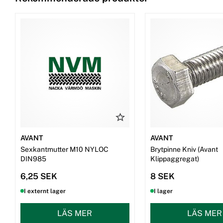
AVANT
AVANT
Sexkantmutter M10 NYLOC
Brytpinne Kniv (Avant
DIN985
Klippaggregat)
6,25 SEK
8 SEK
I externt lager
I lager
LÄS MER
LÄS MER