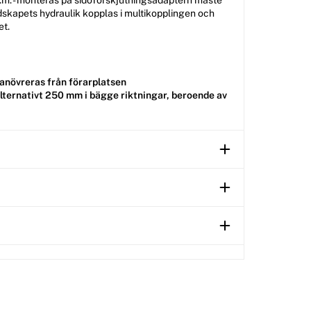
m.m. - monteras på sidoförskjutningsadaptern måste
edskapets hydraulik kopplas i multikopplingen och
et.
manövreras från förarplatsen
alternativt 250 mm i bägge riktningar, beroende av