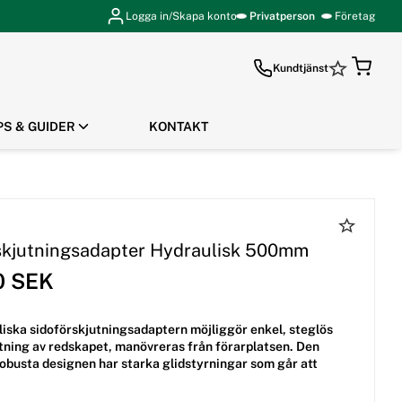
Logga in/Skapa konto
Privatperson
Företag
Kundtjänst
PS & GUIDER
KONTAKT
GÅ TILL KASSAN
skjutningsadapter Hydraulisk 500mm
0 SEK
iska sidoförskjutningsadaptern möjliggör enkel, steglös
tning av redskapet, manövreras från förarplatsen. Den
robusta designen har starka glidstyrningar som går att