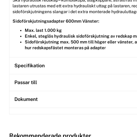
Ska hydraulisk redskap – kombiskopa, slagklippare, asfaltfräs 
lastaren utrustas med ett extra hydrauliskt uttag på lastaren, r
sidoförskjutningens slangar i det extra monterade hydrauluttag
Sidoförskjutningsadapter 600mm Vänster:
Max. last 1.000 kg
Enkel, steglös hydraulisk sidoförskjutning av redskap 
Sidoförskjutning max. 500 mm till höger eller vänster, 
hur redskapsfästet monteras på adapte
r
Specifikation
Passar till
Dokument
Rekommenderade produkter