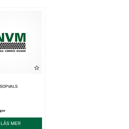
0 SOPVALS
ager
LÄS MER