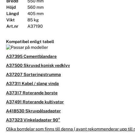
Bredd
550 mm
Höjd
560 mm
Längd
405 mm
Vikt
85 kg
Art.nr
A37190
Kompatibel enligt tabell
A37395 Cementblandare
A37500 Skruvad konisk vedklyv
A37207 Sorteringstrumma
A37311 Kabel / slang vinda
A37317 Roterande borste
A37491 Roterande kultivator
A418530 Skruvpålsadapter
A37323 Vinkeladapter 90°
Olika borrdelar som finns till denna ( avant rekommenderar upp ti