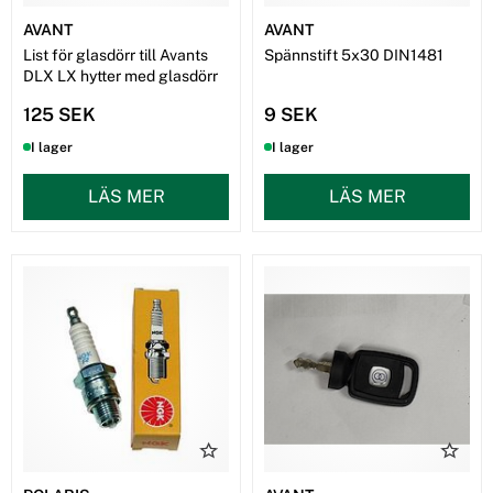
AVANT
AVANT
List för glasdörr till Avants
Spännstift 5x30 DIN1481
DLX LX hytter med glasdörr
125 SEK
9 SEK
I lager
I lager
LÄS MER
LÄS MER