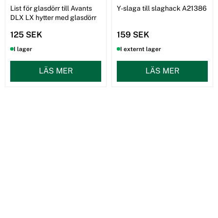
List för glasdörr till Avants
Y-slaga till slaghack A21386
DLX LX hytter med glasdörr
125 SEK
159 SEK
I lager
I externt lager
LÄS MER
LÄS MER