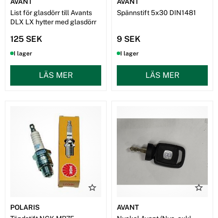
AVANT
AVANT
List för glasdörr till Avants
Spännstift 5x30 DIN1481
DLX LX hytter med glasdörr
125 SEK
9 SEK
I lager
I lager
LÄS MER
LÄS MER
POLARIS
AVANT