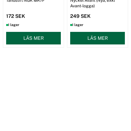
Tändstift NGK MR7F
Nyckel Avant (Nya, exkl
Avant-logga)
172 SEK
249 SEK
I lager
I lager
LÄS MER
LÄS MER