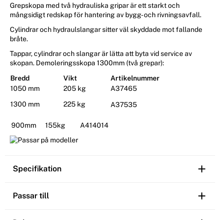
Grepskopa med två hydrauliska gripar är ett starkt och
mångsidigt redskap för hantering av bygg- och rivningsavfall.
Cylindrar och hydraulslangar sitter väl skyddade mot fallande
bråte.
Tappar, cylindrar och slangar är lätta att byta vid service av
skopan. Demoleringsskopa 1300mm (två grepar):
Bredd
Vikt
Artikelnummer
1050 mm
205 kg
A37465
1300 mm
225 kg
A37535
900mm 155kg A414014
Specifikation
Passar till