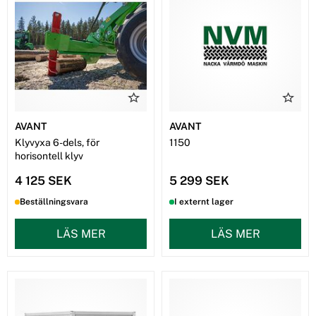
AVANT
AVANT
Klyvyxa 6-dels, för
1150
horisontell klyv
4 125 SEK
5 299 SEK
Beställningsvara
I externt lager
LÄS MER
LÄS MER