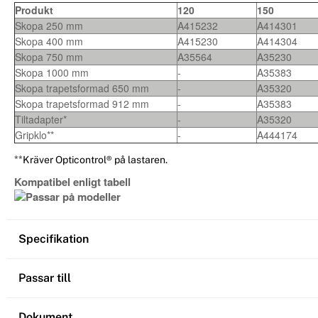
Produkt
120
150
Skopa 250 mm
A415232
A414301
Skopa 400 mm
A415230
A414304
Skopa 750 mm
A35564
A35230
Skopa 1000 mm
-
A35383
Skopa trapetsformad 650 mm
-
A35320
Skopa trapetsformad 912 mm
-
A35383
Tiltadapter*
-
A35320
Gripklo**
-
A444174
**
Kräver Opticontrol® på lastaren.
Kompatibel enligt tabell
Specifikation
Passar till
Dokument