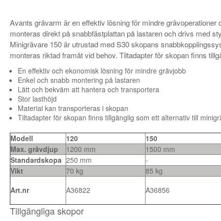
Avants grävarm är en effektiv lösning för mindre grävoperationer d
monteras direkt på snabbfästplattan på lastaren och drivs med st
Minigrävare 150 är utrustad med S30 skopans snabbkopplingssys
monteras riktad framåt vid behov. Tiltadapter för skopan finns tillgä
En effektiv och ekonomisk lösning för mindre grävjobb
Enkel och snabb montering på lastaren
Lätt och bekväm att hantera och transportera
Stor lasthöjd
Material kan transporteras i skopan
Tiltadapter för skopan finns tillgänglig som ett alternativ till mini
Modell
120
150
Max. grävdjup
1200 mm
1500 mm
Standardskopa
250 mm
-
Vikt
70 kg
85 kg
Art.nr
A36822
A36856
Tillgängliga skopor