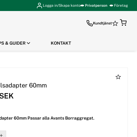
Logga in/Skapa konto
Privatperson
Företag
Kundtjänst
PS & GUIDER
KONTAKT
GÅ TILL KASSAN
ålsadapter 60mm
 SEK
dapter 60mm Passar alla Avants Borraggregat.