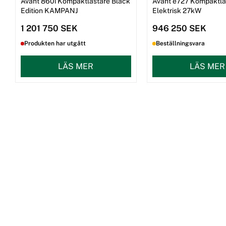
Avant 860i Kompaktlastare Black
Avant e727 Kompaktla
Edition KAMPANJ
Elektrisk 27kW
1 201 750 SEK
946 250 SEK
Produkten har utgått
Beställningsvara
LÄS MER
LÄS MER