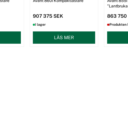
stare
Avant 860i Kompaktlastare
Avant 855i
"Lantbruka
907 375 SEK
863 750
I lager
Produkten 
LÄS MER