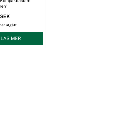
 Kompaktlastare
ren"
 SEK
har utgått
LÄS MER