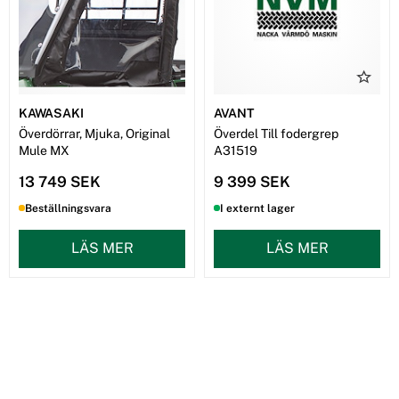
KAWASAKI
AVANT
Överdörrar, Mjuka, Original
Överdel Till fodergrep
Mule MX
A31519
13 749 SEK
9 399 SEK
Beställningsvara
I externt lager
LÄS MER
LÄS MER