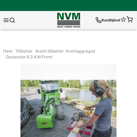
Kundtjänst
Hem
Tillbehör
Avant tillbehör
Kraftaggregat
Generator 6.5 KW Front