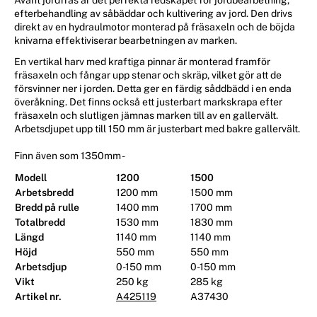
efterbehandling av såbäddar och kultivering av jord. Den drivs
direkt av en hydraulmotor monterad på fräsaxeln och de böjda
knivarna effektiviserar bearbetningen av marken.
En vertikal harv med kraftiga pinnar är monterad framför
fräsaxeln och fångar upp stenar och skräp, vilket gör att de
försvinner ner i jorden. Detta ger en färdig såddbädd i en enda
överåkning. Det finns också ett justerbart markskrapa efter
fräsaxeln och slutligen jämnas marken till av en gallervält.
Arbetsdjupet upp till 150 mm är justerbart med bakre gallervält.
Finn även som 1350mm -
Modell
1200
1500
Arbetsbredd
1200 mm
1500 mm
Bredd på rulle
1400 mm
1700 mm
Totalbredd
1530 mm
1830 mm
Längd
1140 mm
1140 mm
Höjd
550 mm
550 mm
Arbetsdjup
0-150 mm
0-150 mm
Vikt
250 kg
285 kg
Artikel nr.
A425119
A37430