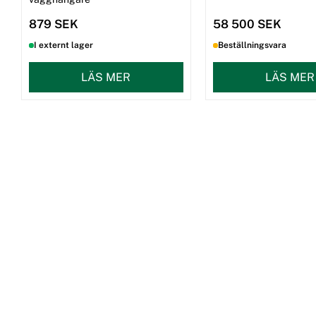
879 SEK
58 500 SEK
I externt lager
Beställningsvara
LÄS MER
LÄS MER