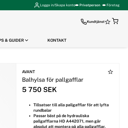
Logga in/Skapa konto
Privatperson
Företag
Kundtjänst
PS & GUIDER
KONTAKT
GÅ TILL KASSAN
AVANT
Balhylsa för pallgafflar
5 750 SEK
Tillsatser till alla pallgafflar för att lyfta
rundbalar
Passar bäst på de hydrauliska
pallgafflarna HD A442071, men går
absolut att montera på alla pallgafflar.