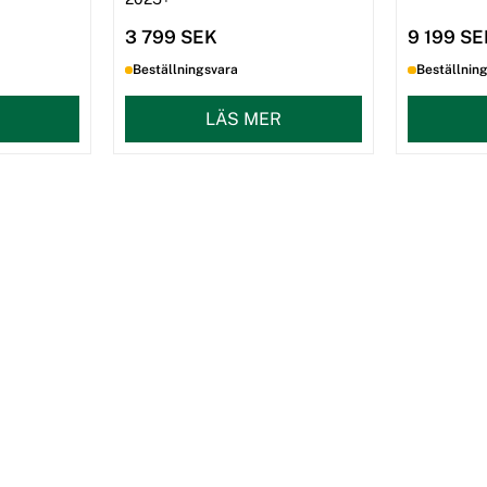
3 799 SEK
9 199 S
Beställningsvara
Beställnin
LÄS MER