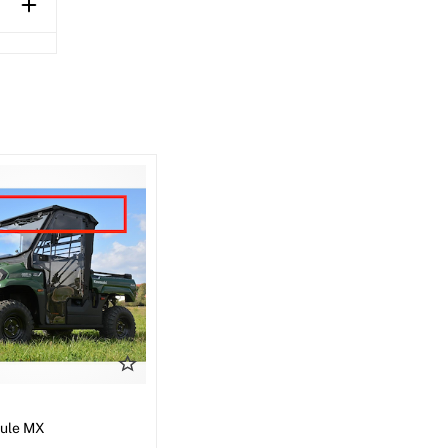
I
Mule MX