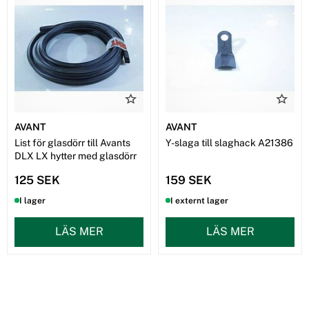
AVANT
AVANT
List för glasdörr till Avants
Y-slaga till slaghack A21386
DLX LX hytter med glasdörr
125 SEK
159 SEK
I lager
I externt lager
LÄS MER
LÄS MER