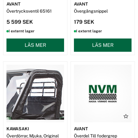
AVANT
AVANT
Övertrycksventil 65161
Övergångsnippel
5 599 SEK
179 SEK
I externt lager
I externt lager
LÄS MER
LÄS MER
KAWASAKI
AVANT
Överdörrar, Mjuka, Original
Överdel Till fodergrep