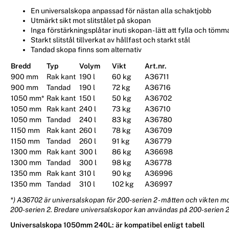
En universalskopa anpassad för nästan alla schaktjobb
Utmärkt sikt mot slitstålet på skopan
Inga förstärkningsplåtar inuti skopan - lätt att fylla och tömm
Starkt slitstål tillverkat av hållfast och starkt stål
Tandad skopa finns som alternativ
Bredd
Typ
Volym
Vikt
Art.nr.
900 mm
Rak kant
190 l
60 kg
A36711
900 mm
Tandad
190 l
72 kg
A36716
1050 mm*
Rak kant
150 l
50 kg
A36702
1050 mm
Rak kant
240 l
73 kg
A36710
1050 mm
Tandad
240 l
83 kg
A36780
1150 mm
Rak kant
260 l
78 kg
A36709
1150 mm
Tandad
260 l
91 kg
A36779
1300 mm
Rak kant
300 l
86 kg
A36698
1300 mm
Tandad
300 l
98 kg
A36778
1350 mm
Rak kant
310 l
90 kg
A36996
1350 mm
Tandad
310 l
102 kg
A36997
*) A36702 är universalskopan för 200-serien 2 - måtten och vikten m
200-serien 2. Bredare universalskopor kan användas på 200-serien 2
Universalskopa 1050mm 240L: är kompatibel enligt tabell