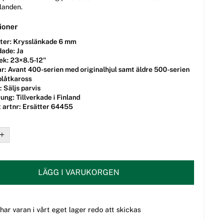
llanden.
ioner
ter:
Krysslänkade 6 mm
dade:
Ja
ek:
23×8.5-12"
r:
Avant 400-serien med originalhjul samt äldre 500-serien
plåtkaross
:
Säljs parvis
rung:
Tillverkade i Finland
 artnr:
Ersätter 64455
LÄGG I VARUKORGEN
 har varan i vårt eget lager redo att skickas