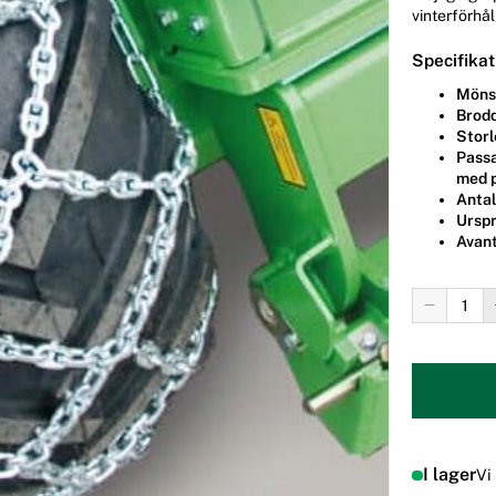
vinterförhå
Specifikat
Möns
Brod
Storl
Passa
med 
Antal
Ursp
Avant
I lager
Vi