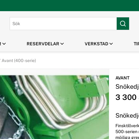
R
RESERVDELAR
VERKSTAD
TI
 Avant (400-serie)
PARK & GRÖNYTA
HUSQVARNA TILLBEHÖR
MANUALER /
MASKINUTHYRNING
OUTLET / REA
SPRÄNGSKISSER
Gräsklippare
Klippaggregat Husqvarna
AVANT
Robotgräsklippare
Frontmonterade tillbehör
Snökedj
Handhållna Verktyg
Husqvarna
Flismaskiner
Tillbehör Robotgräsklippare
3 300
Snökedj
Finsktillve
500-serien 
möjliga grep