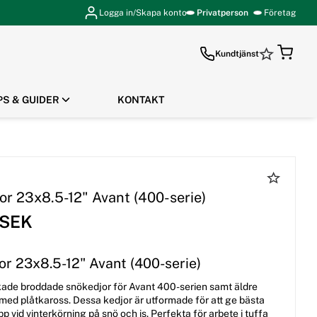
Logga in/Skapa konto
Privatperson
Företag
Kundtjänst
PS & GUIDER
KONTAKT
GÅ TILL KASSAN
or 23x8.5-12" Avant (400-serie)
 SEK
or 23x8.5-12" Avant (400-serie)
rkade broddade snökedjor för Avant 400-serien samt äldre
med plåtkaross. Dessa kedjor är utformade för att ge bästa
p vid vinterkörning på snö och is. Perfekta för arbete i tuffa