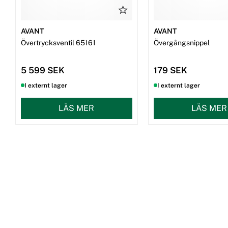
AVANT
AVANT
Övertrycksventil 65161
Övergångsnippel
5 599 SEK
179 SEK
I externt lager
I externt lager
LÄS MER
LÄS MER