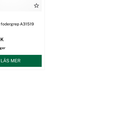
ll fodergrep A31519
EK
ager
LÄS MER