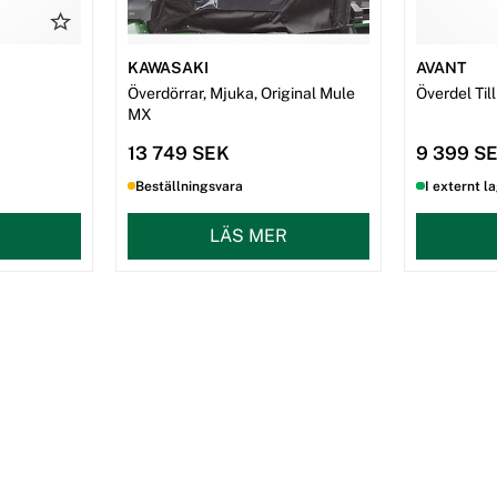
KAWASAKI
AVANT
Överdörrar, Mjuka, Original Mule
Överdel Ti
MX
13 749 SEK
9 399 S
Beställningsvara
I externt l
LÄS MER