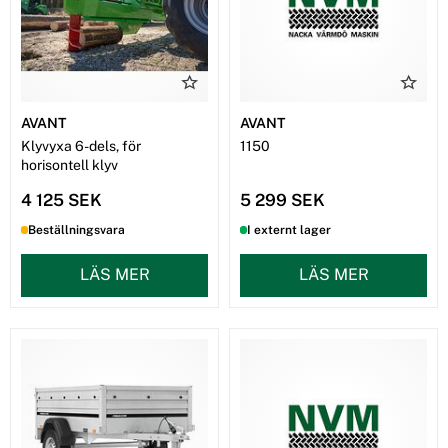
AVANT
AVANT
Klyvyxa 6-dels, för
1150
horisontell klyv
4 125 SEK
5 299 SEK
Beställningsvara
I externt lager
LÄS MER
LÄS MER