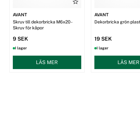
AVANT
AVANT
Skruv till dekorbricka M6x20 -
Dekorbricka grön plast 
Skruv för kåpor
9 SEK
19 SEK
I lager
I lager
LÄS MER
LÄS MER