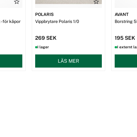
POLARIS
AVANT
- för kåpor
Vippbrytare Polaris 1/0
Borstring 5
269 SEK
195 SEK
I lager
I externt l
LÄS MER