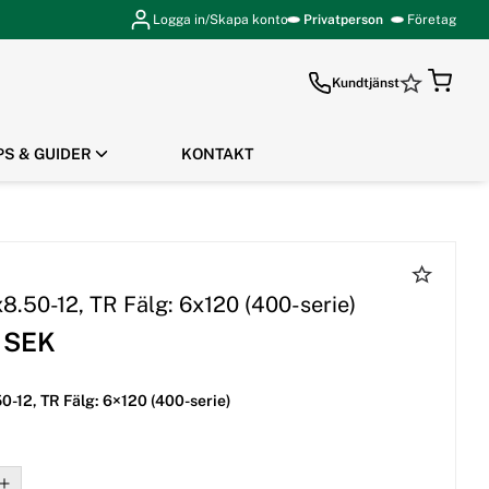
Logga in/Skapa konto
Privatperson
Företag
Kundtjänst
PS & GUIDER
KONTAKT
GÅ TILL KASSAN
8.50-12, TR Fälg: 6x120 (400-serie)
5 SEK
0-12, TR Fälg: 6×120 (400-serie)