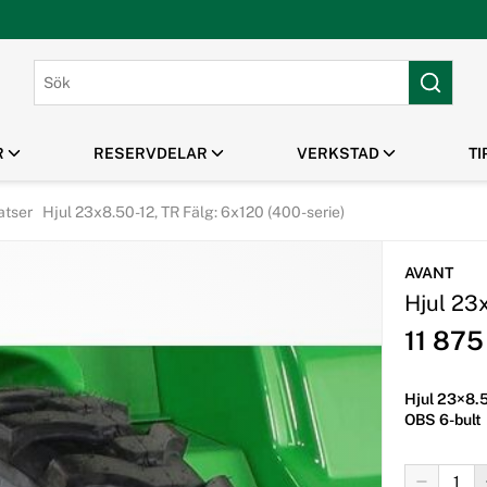
R
RESERVDELAR
VERKSTAD
TI
atser
Hjul 23x8.50-12, TR Fälg: 6x120 (400-serie)
PARK & GRÖNYTA
HUSQVARNA TILLBEHÖR
MANUALER /
MASKINUTHYRNING
OUTLET / REA
SPRÄNGSKISSER
Gräsklippare
Klippaggregat Husqvarna
AVANT
Robotgräsklippare
Frontmonterade tillbehör
Hjul 23x
Handhållna Verktyg
Husqvarna
Flismaskiner
Tillbehör Robotgräsklippare
11 87
Hjul 23×8.5
OBS 6-bult