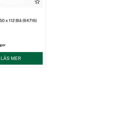
50 x 112 Blå (64716)
ager
LÄS MER