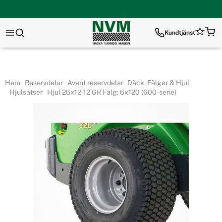
Kundtjänst
Hem
Reservdelar
Avant reservdelar
Däck, Fälgar & Hjul
Hjulsatser
Hjul 26x12-12 GR Fälg: 6x120 (600-serie)