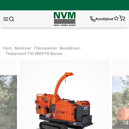
Kundtjänst
Hem
Maskiner
Flismaskiner
Banddriven
Timberwolf TW 280FTR Bensin