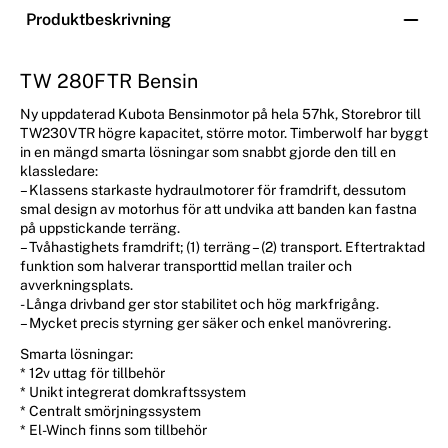
Produktbeskrivning
TW 280FTR Bensin
Ny uppdaterad Kubota Bensinmotor på hela 57hk, Storebror till
TW230VTR högre kapacitet, större motor. Timberwolf har byggt
in en mängd smarta lösningar som snabbt gjorde den till en
klassledare:
– Klassens starkaste hydraulmotorer för framdrift, dessutom
smal design av motorhus för att undvika att banden kan fastna
på uppstickande terräng.
– Tvåhastighets framdrift; (1) terräng – (2) transport. Eftertraktad
funktion som halverar transporttid mellan trailer och
avverkningsplats.
- Långa drivband ger stor stabilitet och hög markfrigång.
– Mycket precis styrning ger säker och enkel manövrering.
Smarta lösningar:
* 12v uttag för tillbehör
* Unikt integrerat domkraftssystem
* Centralt smörjningssystem
* El-Winch finns som tillbehör