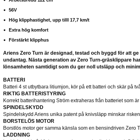
56V
Hög klipphastighet, upp tilll 17,7 km/t
Extra hög komfort
Förstärkt klipphus
Ariens Zero Turn är designad, testad och byggd för att ge 
undantag. Nästa generation av Zero Turn-gräsklippare har n
lönsamheten samtidigt som du ger noll utsläpp och minima
BATTERI
Batteri 4 st utbytbara litiumjon, kör på ett batteri och skär på tv
RIKTIG BATTERISTYRING
Korrekt batterihantering Ström extraheras från batteriet som är 
SPINDELSKYDD
Spindelskydd Ariens unika patent på knivsläpp minskar risken 
BORSTELÖS MOTOR
Borstlös motor ger samma känsla som en bensindriven Zero T
LADDNING