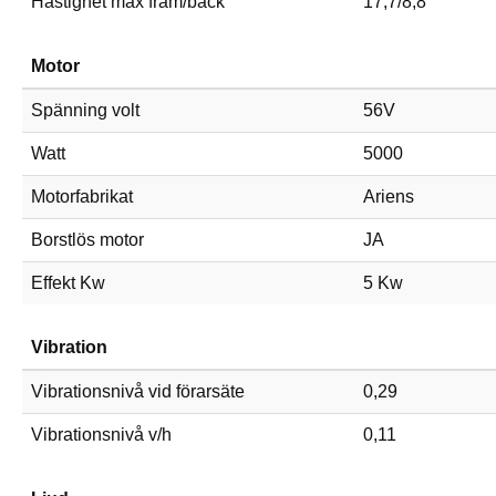
Hastighet max fram/back
17,7/8,8
Motor
Spänning volt
56V
Watt
5000
Motorfabrikat
Ariens
Borstlös motor
JA
Effekt Kw
5 Kw
Vibration
Vibrationsnivå vid förarsäte
0,29
Vibrationsnivå v/h
0,11