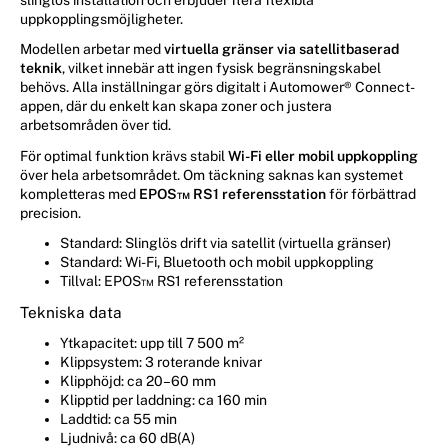
slinglös installation och erbjuder flera flexibla
uppkopplingsmöjligheter.
Modellen arbetar med
virtuella gränser via satellitbaserad
teknik
, vilket innebär att ingen fysisk begränsningskabel
behövs. Alla inställningar görs digitalt i Automower® Connect-
appen, där du enkelt kan skapa zoner och justera
arbetsområden över tid.
För optimal funktion krävs stabil
Wi-Fi eller mobil uppkoppling
över hela arbetsområdet. Om täckning saknas kan systemet
kompletteras med
EPOS™ RS1 referensstation
för förbättrad
precision.
Standard: Slinglös drift via satellit (virtuella gränser)
Standard: Wi-Fi, Bluetooth och mobil uppkoppling
Tillval: EPOS™ RS1 referensstation
Tekniska data
Ytkapacitet: upp till 7 500 m²
Klippsystem: 3 roterande knivar
Klipphöjd: ca 20–60 mm
Klipptid per laddning: ca 160 min
Laddtid: ca 55 min
Ljudnivå: ca 60 dB(A)