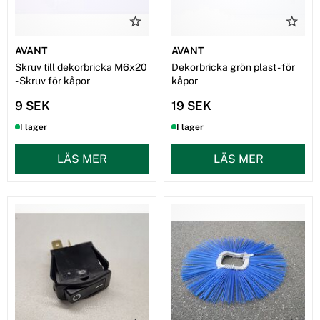
AVANT
AVANT
Skruv till dekorbricka M6x20
Dekorbricka grön plast - för
- Skruv för kåpor
kåpor
9 SEK
19 SEK
I lager
I lager
LÄS MER
LÄS MER