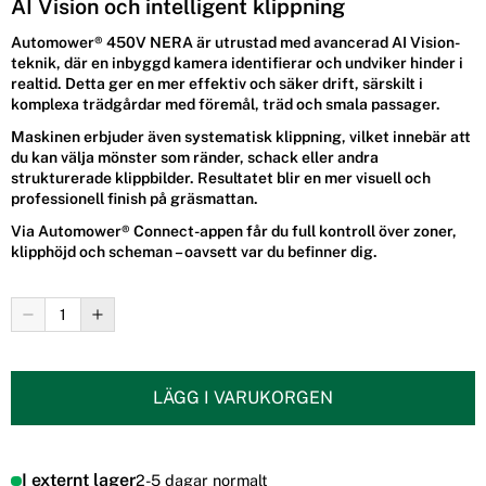
AI Vision och intelligent klippning
Automower® 450V NERA är utrustad med avancerad
AI Vision-
teknik
, där en inbyggd kamera identifierar och undviker hinder i
realtid. Detta ger en mer effektiv och säker drift, särskilt i
komplexa trädgårdar med föremål, träd och smala passager.
Maskinen erbjuder även
systematisk klippning
, vilket innebär att
du kan välja mönster som ränder, schack eller andra
strukturerade klippbilder. Resultatet blir en mer visuell och
professionell finish på gräsmattan.
Via Automower® Connect-appen får du full kontroll över zoner,
klipphöjd och scheman – oavsett var du befinner dig.
LÄGG I VARUKORGEN
I externt lager
2-5 dagar normalt