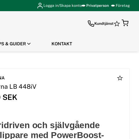
Logga in/Skapa konto
Privatperson
Företag
Kundtjänst
PS & GUIDER
KONTAKT
GÅ TILL KASSAN
NA
na LB 448iV
0 SEK
ridriven och självgående
lippare med PowerBoost-