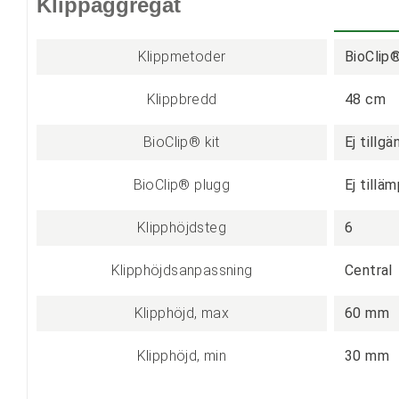
Klippaggregat
Klippmetoder
BioClip
Klippbredd
48 cm
BioClip® kit
Ej tillg
BioClip® plugg
Ej tilläm
Klipphöjdsteg
6
Klipphöjdsanpassning
Central
Klipphöjd, max
60 mm
Klipphöjd, min
30 mm