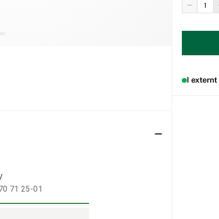
I externt
V
970 71 25-01