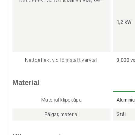
Nettoeffekt vid förinställt varvtal, kW
1,2 kW
Nettoeffekt vid förinställt varvtal,
3 000 v
Material
Material klippkåpa
Alumini
Fälgar, material
Stål