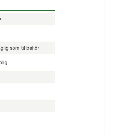
®
änglig som tillbehör
plig