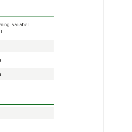
ning, variabel
et
h
h