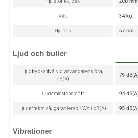
Hjulstorlek, bak
208 mm
Vikt
34 kg
Hjulbas
57 cm
Ljud och buller
Ljudtrycksnivå vid användarens öra,
79 dB(A
dB(A)
Ljudemissionsmått
94 dB(A
Ljudeffektnivå, garanterad LWA i dB(A)
95 dB(A
Vibrationer