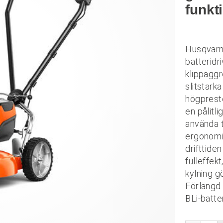
funkt
Husqvarna
batteridr
klippaggr
slitstark
högpreste
en pålitli
använda t
ergonomi
drifttide
fulleffek
kylning gö
Förlängd 
BLi-batter