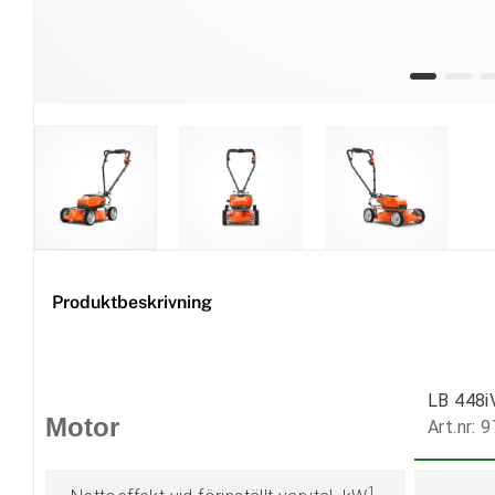
Produktbeskrivning
LB 448i
Motor
Art.nr: 
1