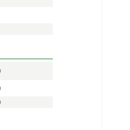
)
)
)