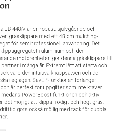
ion
 LB 448iV är en robust, självgående och
iven gräsklippare med ett 48 cm mulching-
egat för semiprofessionell användning. Det
a klippaggregatet i aluminium och den
rande motorenheten gör denna gräsklippare till
g partner i många år. Extremt lätt att starta och
ack vare den intuitiva knappsatsen och de
ska reglagen. SavE™-funktionen förlänger
n och är perfekt för uppgifter som inte kräver
t, medans PowerBoost-funktionen och aktiv
r det möjligt att klippa frodigt och högt gräs.
drifttid görs också möjlig med fack för dubbla
ier.