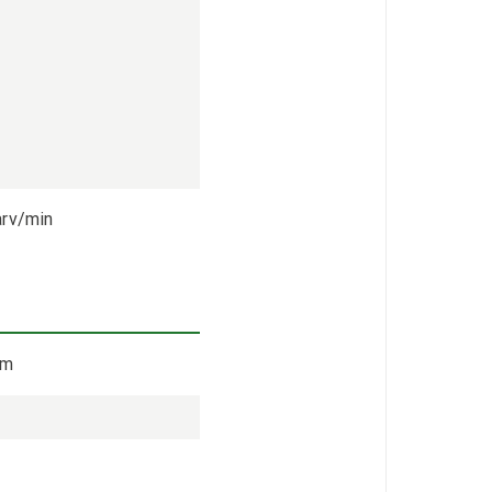
arv/min
um