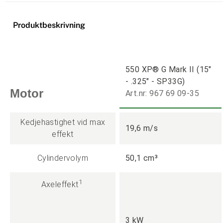
Produktbeskrivning
550 XP® G Mark II (15"
- .325" - SP33G)
Motor
Art.nr: 967 69 09-35
Kedjehastighet vid max
19,6 m/s
effekt
Cylindervolym
50,1 cm³
1
Axeleffekt
3 kW