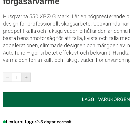
förgasarvärme
Husqvarna 550 XP® G Mark II är en högpresterande
design för professionellt skogsarbete. Uppvärmda han
greppet.
I kalla och fuktiga väderförhållanden är denna k
bästa bensinmotorsåg för att fälla, kvista och fälla m
accelerationen, slimmade designen och mängden av inn
AutoTune – gör arbetet effektivt och bekvämt. Handta
varma och torra i kallt och fuktigt väder. För användnin
LÄGG I VARUKORGEN
I externt lager
2-5 dagar normalt