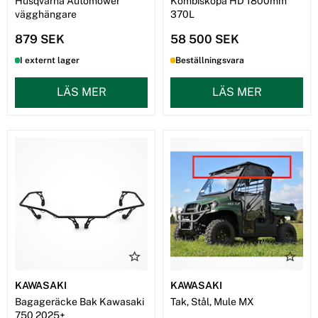
Husqvarna Automower
Kombiskopa HD 1800mm
vägghängare
370L
879 SEK
58 500 SEK
I externt lager
Beställningsvara
LÄS MER
LÄS MER
KAWASAKI
KAWASAKI
Bagageräcke Bak Kawasaki
Tak, Stål, Mule MX
750 2025+