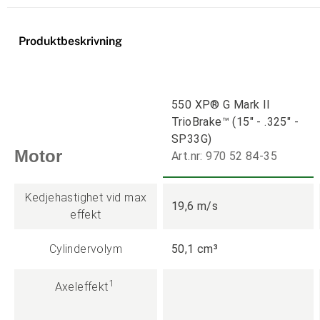
Produktbeskrivning
550 XP® G Mark II
TrioBrake™ (15" - .325" -
SP33G)
Motor
Art.nr: 970 52 84-35
Kedjehastighet vid max
19,6 m/s
effekt
Cylindervolym
50,1 cm³
1
Axeleffekt