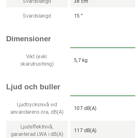
Svärdslängd
38 cm
Svärdslängd
15 "
Dimensioner
Vikt (exkl.
5,7 kg
skärutrustning)
Ljud och buller
Ljudtrycksnivå vid
107 dB(A)
användarens öra, dB(A)
Ljudeffektnivå,
117 dB(A)
garanterad LWA i dB(A)