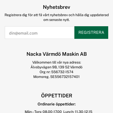
Nyhetsbrev
Registrera dig för att få vårt nyhetsbrev och hålla dig uppdaterad
om senaste nytt.
REGISTRERA
Nacka Värmdö Maskin AB
Välkommen till vår nya adress:
Älvsbyvägen 9B, 139 52 Värmdö
Org nr: 556732-1574
Momsreg. SE556732157401
ÖPPETTIDER
Ordinarie öppettider:
Mån – Tors: 08.00-17.00 Lunch: 11.30-12.15