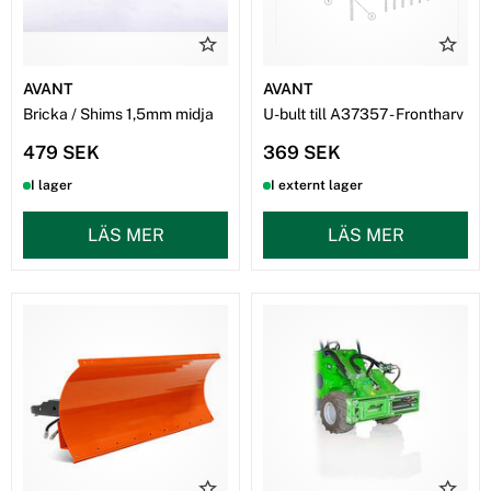
AVANT
AVANT
Bricka / Shims 1,5mm midja
U-bult till A37357 - Frontharv
479 SEK
369 SEK
I lager
I externt lager
LÄS MER
LÄS MER