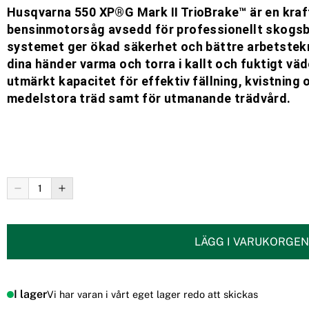
Husqvarna 550 XP®G Mark II TrioBrake™ är en kraf
bensinmotorsåg avsedd för professionellt skogsb
systemet ger ökad säkerhet och bättre arbetstek
dina händer varma och torra i kallt och fuktigt väde
utmärkt kapacitet för effektiv fällning, kvistning
medelstora träd samt för utmanande trädvård.
LÄGG I VARUKORGEN
I lager
Vi har varan i vårt eget lager redo att skickas