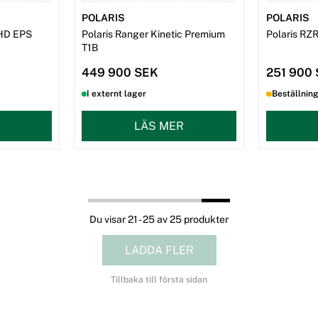
POLARIS
POLARIS
 HD EPS
Polaris Ranger Kinetic Premium
Polaris RZR
T1B
449 900 SEK
251 900
I externt lager
Beställnin
LÄS MER
Du visar 21 - 25 av 25 produkter
LADDA FLER
Tillbaka till första sidan