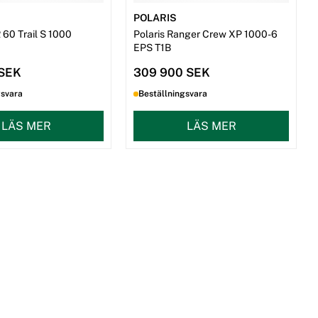
POLARIS
 60 Trail S 1000
Polaris Ranger Crew XP 1000-6
EPS T1B
 SEK
309 900 SEK
gsvara
Beställningsvara
LÄS MER
LÄS MER