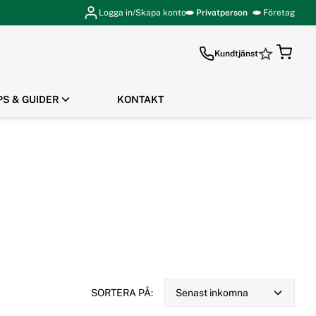
Logga in/Skapa konto
Privatperson
Företag
Kundtjänst
PS & GUIDER
KONTAKT
GÅ TILL KASSAN
SORTERA PÅ:
Senast inkomna