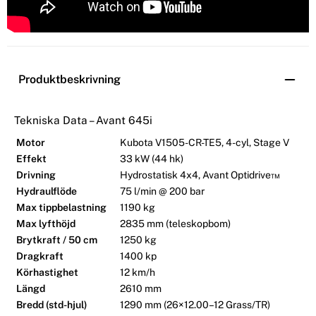
Produktbeskrivning
Tekniska Data – Avant 645i
Motor
Kubota V1505-CR-TE5, 4-cyl, Stage V
Effekt
33 kW (44 hk)
Drivning
Hydrostatisk 4x4, Avant Optidrive™
Hydraulflöde
75 l/min @ 200 bar
Max tippbelastning
1190 kg
Max lyfthöjd
2835 mm (teleskopbom)
Brytkraft / 50 cm
1250 kg
Dragkraft
1400 kp
Körhastighet
12 km/h
Längd
2610 mm
Bredd (std-hjul)
1290 mm (26×12.00–12 Grass/TR)