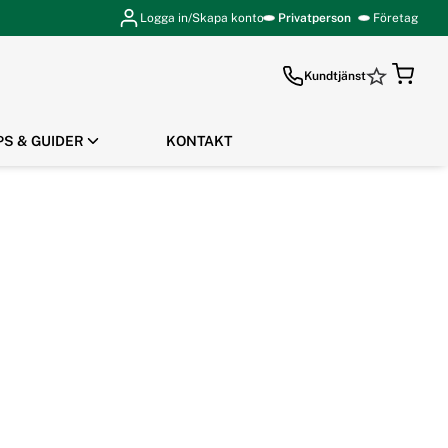
Logga in/Skapa konto
Privatperson
Företag
Kundtjänst
PS & GUIDER
KONTAKT
GÅ TILL KASSAN