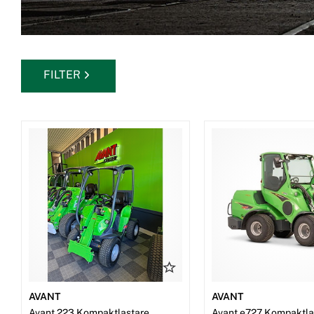
Regelbundet underhåll och snabb reparation är avgörande för att
prestanda och lång livslängd, särskilt när du arbetar i trånga utr
påfrestningar. För att säkerställa att din Avant eller annan kompakt
viktigt att du ser över maskinens motor, hydraulik, däck och lyf
FILTER
Genom att kontrollera dessa delar minskar du risken för oväntade
livslängd.En välskött maskin behåller sin lyftkapacitet och lyfthö
effektivt på begränsade ytor. Glöm inte att inspektera skopan oc
från smuts och skräp för att undvika onödigt slitage. Om du vill o
ytterligare, kan du utrusta din maskin med extra motvikter och rätt
arbetsuppgifter.
AVANT
AVANT
Avant 223 Kompaktlastare
Avant e727 Kompaktla