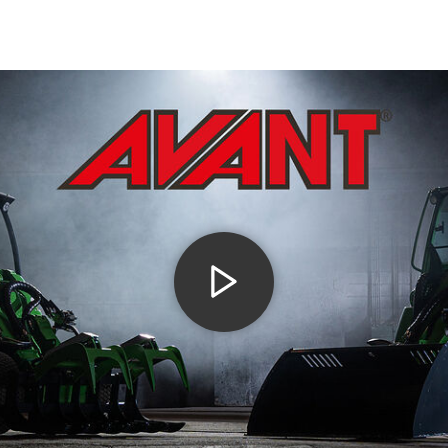
h innergårdar.
ing.
ierande underlag.
sopning, snöröjning, utfodring m.m.
dning.
renhet
vagnar och mycket mera. Vi på Nacka Värmdö
och kan hjälpa dig hitta den perfekta
utrymmen där traditionella maskiner blir för
lika modeller med varierande prestanda och
ika behov. En kompaktlastare kombinerar låg
ch lyftkapacitet. Resultatet är hög
gligt arbete.
 utsläpp och låg ljudnivå, till kompakta
lbehör för att öka användningsområdet och
som en traktor och lastmaskin för bland
ha hjälp inför ditt köp av kompaktlastare.