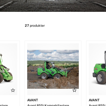
 din kompaktlastare ska leverera hög
ymmen där maskinen ofta utsätts för extra
lastare alltid är redo för jobbet, är det
tarmar med jämna mellanrum.
 driftstopp och förlänger maskinens
27
produkter
jd, vilket är avgörande när du behöver arbeta
h andra redskap regelbundet – rengör dem
ptimera stabiliteten och prestandan
 tillbehör anpassade för just dina
AVANT
AVANT
stare
Avant 855i Kompaktlastare
Avant 855i