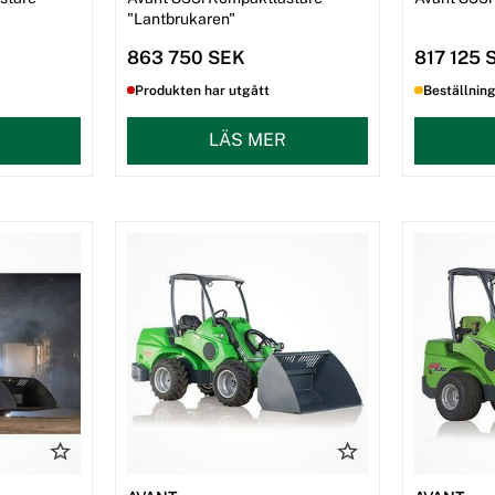
"Lantbrukaren"
863 750 SEK
817 125 
Produkten har utgått
Beställnin
LÄS MER