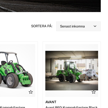
SORTERA PÅ:
Senast inkomna
AVANT
 Kompaktlastare
Avant 860i Kompaktlastare Black