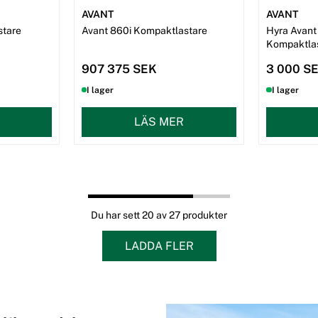
AVANT
AVANT
stare
Avant 860i Kompaktlastare
Hyra Avant
Kompaktla
907 375 SEK
3 000 S
I lager
I lager
LÄS MER
Du har sett 20 av 27 produkter
LADDA FLER