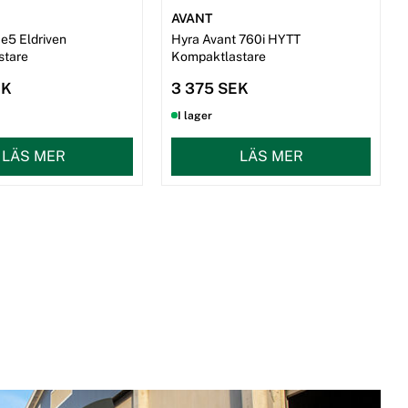
AVANT
 e5 Eldriven
Hyra Avant 760i HYTT
stare
Kompaktlastare
EK
3 375 SEK
I lager
LÄS MER
LÄS MER