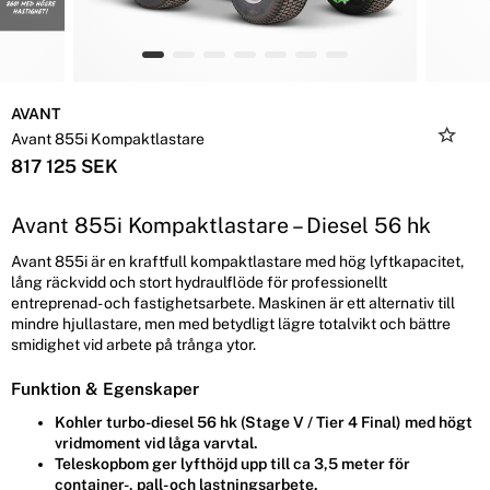
AVANT
Avant 855i Kompaktlastare
817 125 SEK
Avant 855i Kompaktlastare – Diesel 56 hk
Avant 855i är en kraftfull kompaktlastare med hög lyftkapacitet,
lång räckvidd och stort hydraulflöde för professionellt
entreprenad- och fastighetsarbete. Maskinen är ett alternativ till
mindre hjullastare, men med betydligt lägre totalvikt och bättre
smidighet vid arbete på trånga ytor.
Funktion & Egenskaper
Kohler turbo-diesel 56 hk (Stage V / Tier 4 Final) med högt
vridmoment vid låga varvtal.
Teleskopbom ger lyfthöjd upp till ca 3,5 meter för
container-, pall- och lastningsarbete.