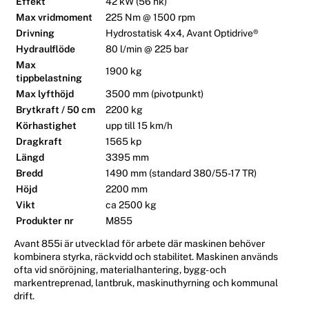
Effekt
42 kW (56 hk)
Max vridmoment
225 Nm @ 1500 rpm
Drivning
Hydrostatisk 4x4, Avant Optidrive®
Hydraulflöde
80 l/min @ 225 bar
Max
1900 kg
tippbelastning
Max lyfthöjd
3500 mm (pivotpunkt)
Brytkraft / 50 cm
2200 kg
Körhastighet
upp till 15 km/h
Dragkraft
1565 kp
Längd
3395 mm
Bredd
1490 mm (standard 380/55-17 TR)
Höjd
2200 mm
Vikt
ca 2500 kg
Produkter nr
M855
Avant 855i är utvecklad för arbete där maskinen behöver
kombinera styrka, räckvidd och stabilitet. Maskinen används
ofta vid snöröjning, materialhantering, bygg- och
markentreprenad, lantbruk, maskinuthyrning och kommunal
drift.