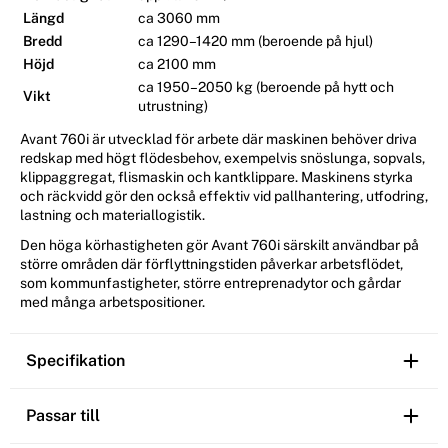
Längd
ca 3060 mm
Bredd
ca 1290–1420 mm (beroende på hjul)
Höjd
ca 2100 mm
ca 1950–2050 kg (beroende på hytt och
Vikt
utrustning)
Avant 760i är utvecklad för arbete där maskinen behöver driva
redskap med högt flödesbehov, exempelvis snöslunga, sopvals,
klippaggregat, flismaskin och kantklippare. Maskinens styrka
och räckvidd gör den också effektiv vid pallhantering, utfodring,
lastning och materiallogistik.
Den höga körhastigheten gör Avant 760i särskilt användbar på
större områden där förflyttningstiden påverkar arbetsflödet,
som kommunfastigheter, större entreprenadytor och gårdar
med många arbetspositioner.
Specifikation
Passar till