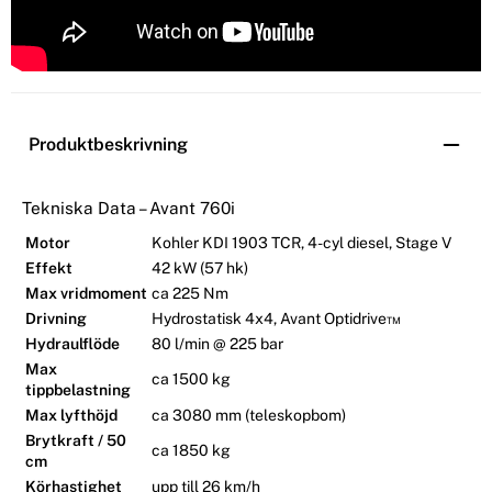
Produktbeskrivning
Tekniska Data – Avant 760i
Motor
Kohler KDI 1903 TCR, 4-cyl diesel, Stage V
Effekt
42 kW (57 hk)
Max vridmoment
ca 225 Nm
Drivning
Hydrostatisk 4x4, Avant Optidrive™
Hydraulflöde
80 l/min @ 225 bar
Max
ca 1500 kg
tippbelastning
Max lyfthöjd
ca 3080 mm (teleskopbom)
Brytkraft / 50
ca 1850 kg
cm
Körhastighet
upp till 26 km/h