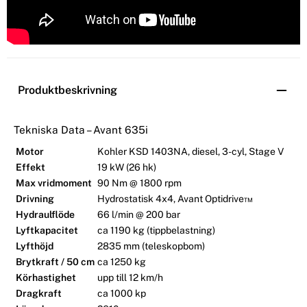
Produktbeskrivning
Tekniska Data – Avant 635i
Motor
Kohler KSD 1403NA, diesel, 3-cyl, Stage V
Effekt
19 kW (26 hk)
Max vridmoment
90 Nm @ 1800 rpm
Drivning
Hydrostatisk 4x4, Avant Optidrive™
Hydraulflöde
66 l/min @ 200 bar
Lyftkapacitet
ca 1190 kg (tippbelastning)
Lyfthöjd
2835 mm (teleskopbom)
Brytkraft / 50 cm
ca 1250 kg
Körhastighet
upp till 12 km/h
Dragkraft
ca 1000 kp