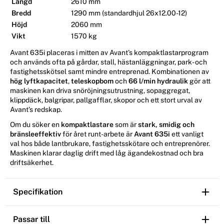
Längd
2610 mm
Bredd
1290 mm (standardhjul 26x12.00-12)
Höjd
2060 mm
Vikt
1570 kg
Avant 635i placeras i mitten av Avant’s kompaktlastarprogram
och används ofta på gårdar, stall, hästanläggningar, park- och
fastighetsskötsel samt mindre entreprenad. Kombinationen av
hög lyftkapacitet
,
teleskopbom
och
66 l/min hydraulik
gör att
maskinen kan driva snöröjningsutrustning, sopaggregat,
klippdäck, balgripar, pallgafflar, skopor och ett stort urval av
Avant’s redskap.
Om du söker en
kompaktlastare
som är
stark, smidig och
bränsleeffektiv
för året runt-arbete är
Avant 635i
ett vanligt
val hos både lantbrukare, fastighetsskötare och entreprenörer.
Maskinen klarar daglig drift med låg ägandekostnad och bra
driftsäkerhet.
Specifikation
Passar till