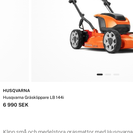
HUSQVARNA
Husqvarna Gräsklippare LB 144i
6 990 SEK
Klipp små och medelstora gräsmattor med Husqvarna L