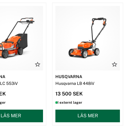
NA
HUSQVARNA
 LC 553iV
Husqvarna LB 448iV
SEK
13 500 SEK
ager
I externt lager
LÄS MER
LÄS MER