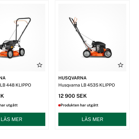
NA
HUSQVARNA
 LB 448 KLIPPO
Husqvarna LB 453S KLIPPO
EK
12 900 SEK
har utgått
Produkten har utgått
LÄS MER
LÄS MER