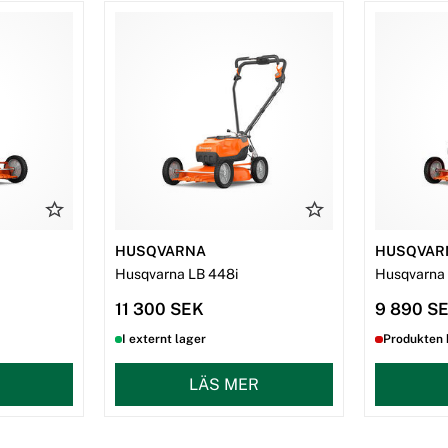
HUSQVARNA
HUSQVAR
Husqvarna LB 448i
Husqvarna
11 300 SEK
9 890 S
I externt lager
Produkten 
LÄS MER