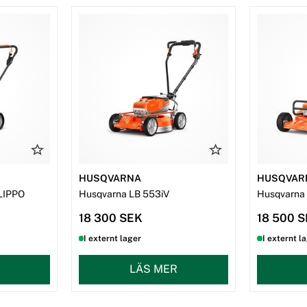
HUSQVARNA
HUSQVAR
LIPPO
Husqvarna LB 553iV
Husqvarna
18 300 SEK
18 500 
I externt lager
I externt l
LÄS MER