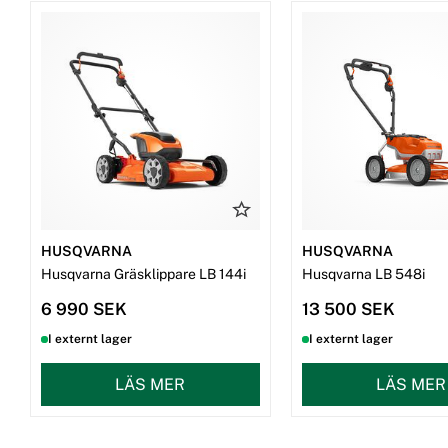
Snökedjor
Dekaler
Beställ reservdelar
HUSQVARNA
HUSQVARNA
Husqvarna Gräsklippare LB 144i
Husqvarna LB 548i
6 990 SEK
13 500 SEK
I externt lager
I externt lager
LÄS MER
LÄS MER