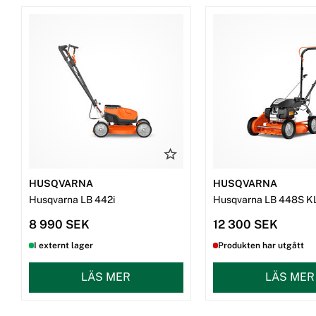
HUSQVARNA
HUSQVARNA
Husqvarna LB 442i
Husqvarna LB 448S K
8 990 SEK
12 300 SEK
I externt lager
Produkten har utgått
LÄS MER
LÄS MER