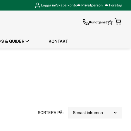
Logga in/Skapa konto
Privatperson
Företag
Kundtjänst
PS & GUIDER
KONTAKT
GÅ TILL KASSAN
SORTERA PÅ:
Senast inkomna