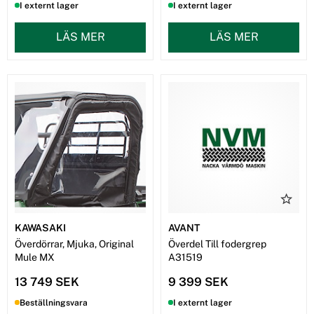
I externt lager
I externt lager
LÄS MER
LÄS MER
KAWASAKI
AVANT
Överdörrar, Mjuka, Original
Överdel Till fodergrep
Mule MX
A31519
13 749 SEK
9 399 SEK
Beställningsvara
I externt lager