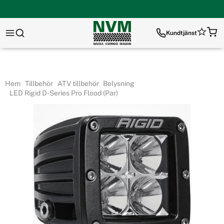
Kundtjänst
Hem
Tillbehör
ATV tillbehör
Belysning
LED Rigid D-Series Pro Flood (Par)