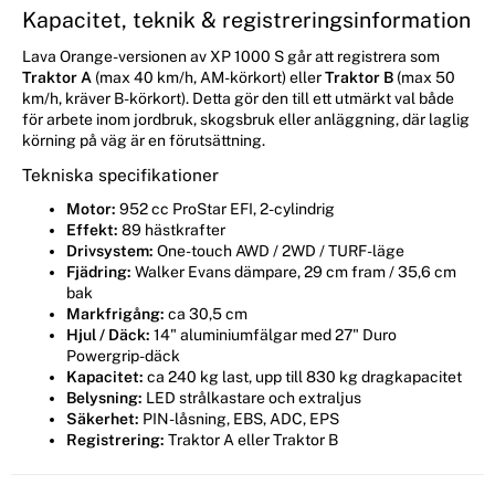
Kapacitet, teknik & registreringsinformation
Lava Orange-versionen av XP 1000 S går att registrera som
Traktor A
(max 40 km/h, AM-körkort) eller
Traktor B
(max 50
km/h, kräver B-körkort). Detta gör den till ett utmärkt val både
för arbete inom jordbruk, skogsbruk eller anläggning, där laglig
körning på väg är en förutsättning.
Tekniska specifikationer
Motor:
952 cc ProStar EFI, 2-cylindrig
Effekt:
89 hästkrafter
Drivsystem:
One-touch AWD / 2WD / TURF-läge
Fjädring:
Walker Evans dämpare, 29 cm fram / 35,6 cm
bak
Markfrigång:
ca 30,5 cm
Hjul / Däck:
14" aluminiumfälgar med 27" Duro
Powergrip-däck
Kapacitet:
ca 240 kg last, upp till 830 kg dragkapacitet
Belysning:
LED strålkastare och extraljus
Säkerhet:
PIN-låsning, EBS, ADC, EPS
Registrering:
Traktor A eller Traktor B