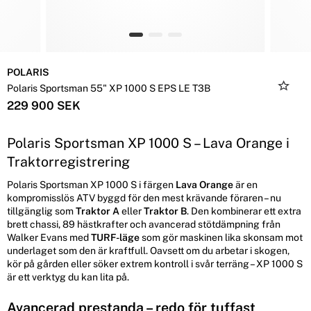
POLARIS
Polaris Sportsman 55" XP 1000 S EPS LE T3B
229 900 SEK
Polaris Sportsman XP 1000 S – Lava Orange i
Traktorregistrering
Polaris Sportsman XP 1000 S i färgen
Lava Orange
är en
kompromisslös ATV byggd för den mest krävande föraren – nu
tillgänglig som
Traktor A
eller
Traktor B
. Den kombinerar ett extra
brett chassi, 89 hästkrafter och avancerad stötdämpning från
Walker Evans med
TURF-läge
som gör maskinen lika skonsam mot
underlaget som den är kraftfull. Oavsett om du arbetar i skogen,
kör på gården eller söker extrem kontroll i svår terräng – XP 1000 S
är ett verktyg du kan lita på.
Avancerad prestanda – redo för tuffast