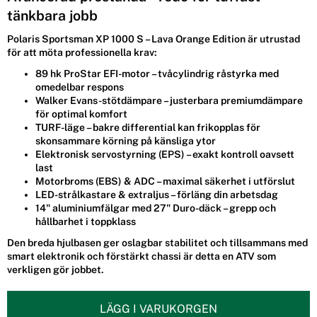
tänkbara jobb
Polaris Sportsman XP 1000 S – Lava Orange Edition är utrustad
för att möta professionella krav:
89 hk ProStar EFI-motor
– tvåcylindrig råstyrka med
omedelbar respons
Walker Evans-stötdämpare
– justerbara premiumdämpare
för optimal komfort
TURF-läge
– bakre differential kan frikopplas för
skonsammare körning på känsliga ytor
Elektronisk servostyrning (EPS)
– exakt kontroll oavsett
last
Motorbroms (EBS)
&
ADC
– maximal säkerhet i utförslut
LED-strålkastare & extraljus
– förläng din arbetsdag
14" aluminiumfälgar
med
27" Duro-däck
– grepp och
hållbarhet i toppklass
Den breda hjulbasen ger oslagbar stabilitet och tillsammans med
smart elektronik och förstärkt chassi är detta en ATV som
verkligen gör jobbet.
LÄGG I VARUKORGEN