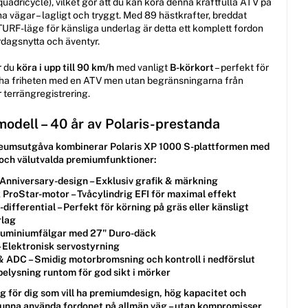
quadricycle), vilket gör att du kan köra denna kraftfulla ATV på
na vägar – lagligt och tryggt. Med 89 hästkrafter, breddat
TURF-läge för känsliga underlag är detta ett komplett fordon
rdagsnytta och äventyr.
r du
köra i upp till 90 km/h
med vanligt
B-körkort
– perfekt för
l ha friheten med en ATV men utan begränsningarna från
er terrängregistrering.
odell – 40 år av Polaris-prestanda
leumsutgåva kombinerar Polaris XP 1000 S-plattformen med
 och välutvalda premiumfunktioner:
 Anniversary-design
– Exklusiv grafik & märkning
k ProStar-motor
– Tvåcylindrig EFI för maximal effekt
differential
– Perfekt för körning på gräs eller känsligt
rlag
luminiumfälgar med 27" Duro-däck
 Elektronisk servostyrning
& ADC
– Smidig motorbromsning och kontroll i nedförslut
belysning
runtom för god sikt i mörker
ng för dig som vill ha premiumdesign, hög kapacitet och
unna använda fordonet på allmän väg – utan kompromisser.