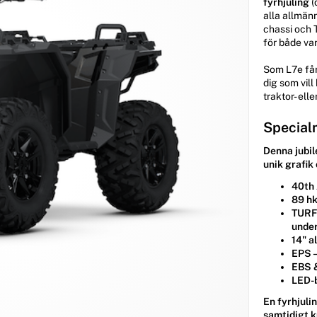
fyrhjuling
(
alla allmän
chassi och 
för både va
Som L7e få
dig som vil
traktor- ell
Specialm
Denna jubi
unik grafik
40th
89 h
TURF-
unde
14" a
EPS –
EBS 
LED-
En fyrhjuli
samtidigt k