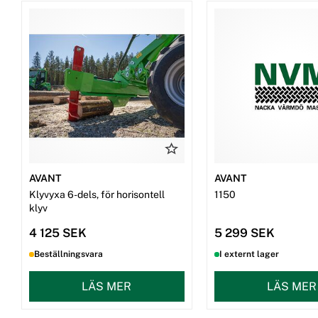
AVANT
AVANT
Klyvyxa 6-dels, för horisontell
1150
klyv
4 125 SEK
5 299 SEK
Beställningsvara
I externt lager
LÄS MER
LÄS MER