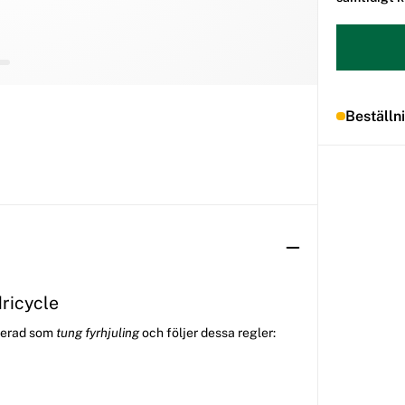
Beställn
dricycle
icerad som
tung fyrhjuling
och följer dessa regler: