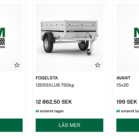
FOGELSTA
AVANT
1205SXLUB 750kg
15x20
12 862,50 SEK
199 SEK
I externt lager
I externt l
LÄS MER