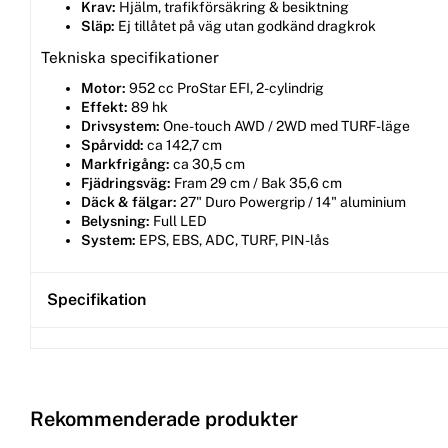
Krav:
Hjälm, trafikförsäkring & besiktning
Släp:
Ej tillåtet på väg utan godkänd dragkrok
Tekniska specifikationer
Motor:
952 cc ProStar EFI, 2-cylindrig
Effekt:
89 hk
Drivsystem:
One-touch AWD / 2WD med TURF-läge
Spårvidd:
ca 142,7 cm
Markfrigång:
ca 30,5 cm
Fjädringsväg:
Fram 29 cm / Bak 35,6 cm
Däck & fälgar:
27" Duro Powergrip / 14" aluminium
Belysning:
Full LED
System:
EPS, EBS, ADC, TURF, PIN-lås
Specifikation
Rekommenderade produkter