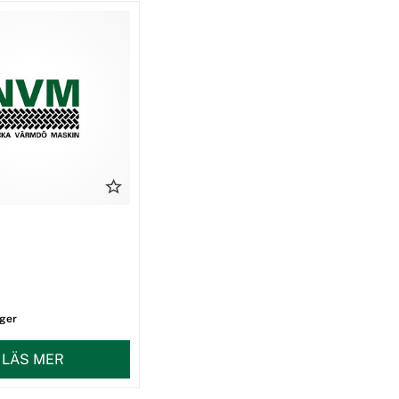
ager
LÄS MER