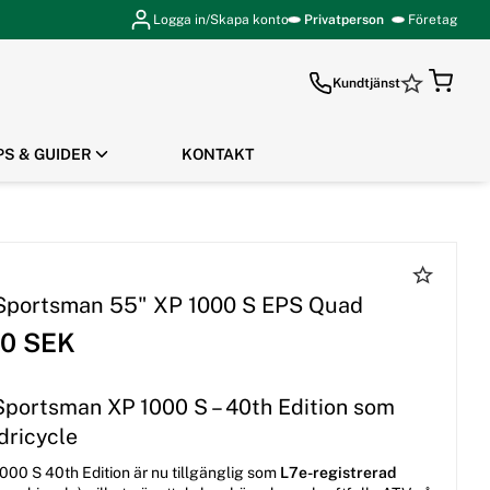
Logga in/Skapa konto
Privatperson
Företag
Kundtjänst
PS & GUIDER
KONTAKT
GÅ TILL KASSAN
 Sportsman 55" XP 1000 S EPS Quad
00 SEK
 Sportsman XP 1000 S – 40th Edition som
dricycle
1000 S 40th Edition är nu tillgänglig som
L7e-registrerad