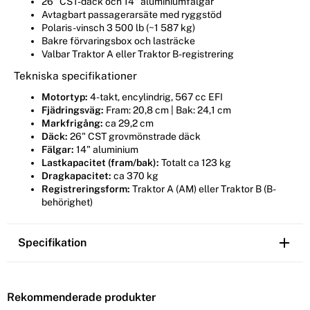
26" CST-däck och 14" aluminiumfälgar
Avtagbart passagerarsäte med ryggstöd
Polaris-vinsch 3 500 lb (~1 587 kg)
Bakre förvaringsbox och lasträcke
Valbar Traktor A eller Traktor B-registrering
Tekniska specifikationer
Motortyp:
4-takt, encylindrig, 567 cc EFI
Fjädringsväg:
Fram: 20,8 cm | Bak: 24,1 cm
Markfrigång:
ca 29,2 cm
Däck:
26" CST grovmönstrade däck
Fälgar:
14" aluminium
Lastkapacitet (fram/bak):
Totalt ca 123 kg
Dragkapacitet:
ca 370 kg
Registreringsform:
Traktor A (AM) eller Traktor B (B-
behörighet)
Specifikation
Rekommenderade produkter