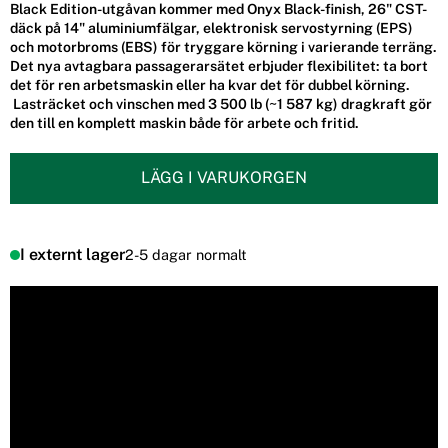
Black Edition-utgåvan kommer med Onyx Black-finish, 26" CST-
däck på 14" aluminiumfälgar, elektronisk servostyrning (EPS)
och motorbroms (EBS) för tryggare körning i varierande terräng.
Det nya avtagbara passagerarsätet erbjuder flexibilitet: ta bort
det för ren arbetsmaskin eller ha kvar det för dubbel körning.
Lasträcket och vinschen med 3 500 lb (~1 587 kg) dragkraft gör
den till en komplett maskin både för arbete och fritid.
LÄGG I VARUKORGEN
I externt lager
2-5 dagar normalt