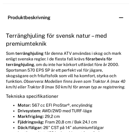
Produktbeskrivning
Terränghjuling för svensk natur – med
premiumteknik
Som
terränghjuling
får denna ATV användas i skog och mark
enligt svenska regler. I de flesta fall krävs
förarbevis för
terränghjuling
, om du inte har körkort utfärdat före år 2000.
Sportsman 570 EPS SP är ett perfekt val för jägare,
skogsägare och friluftsfolk som vill ha komfort, styrka och
funktion.
Observera: Modellen finns även som Traktor A (max 40
km/h) eller Traktor B (max 50 km/h) för annan typ av registrering.
Tekniska specifikationer
Motor:
567 cc EFI ProStar®, encylindrig
Drivsystem:
AWD/2WD med TURF-läge
Markfrigång:
29,2 cm
Fjädringsväg:
Fram 20,8 cm / Bak 24,1 cm
Däck/fälgar:
26" CST på 14" aluminiumfälgar