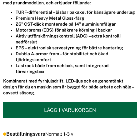
med grundmodellen, och erbjuder följande:
TURF-differential – låsbar bakaxel för känsligare underlag
Premium Heavy Metal Gloss-färg
26" CST-däck monterade på 14" aluminiumfälgar
Motorbroms (EBS) för säkrare körning i backar
Aktiv utförskörningskontroll (ADC) – extra kontroll i
nedförslut
EPS – elektronisk servostyrning för bättre hantering
Dubbla A-armar fram – för stabilitet och ökad
fjädringskomfort
Lastrack både fram och bak, samt integrerad
förvaringsbox
Kombinerat med fyrhjulsdrift, LED-ljus och en genomtänkt
design får du en maskin som är byggd för både arbete och nöje –
oavsett säsong.
LÄGG I VARUKORGEN
Beställningsvara
Normalt 1-3 v